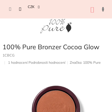
Přejít
na
CZK
NÁKU
obsah
KOŠÍK
100% Pure Bronzer Cocoa Glow
1CBCG
Průměrné
1 hodnocení
Podrobnosti hodnocení
Značka:
100% Pure
hodnocení
produktu
je
5,0
z
5
hvězdiček.