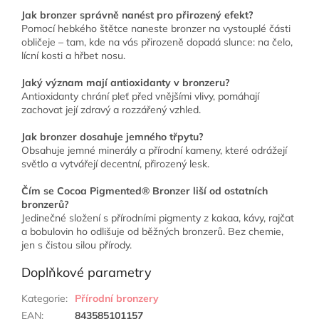
Jak bronzer správně nanést pro přirozený efekt?
Pomocí hebkého štětce naneste bronzer na vystouplé části
obličeje – tam, kde na vás přirozeně dopadá slunce: na čelo,
lícní kosti a hřbet nosu.
Jaký význam mají antioxidanty v bronzeru?
Antioxidanty chrání pleť před vnějšími vlivy, pomáhají
zachovat její zdravý a rozzářený vzhled.
Jak bronzer dosahuje jemného třpytu?
Obsahuje jemné minerály a přírodní kameny, které odrážejí
světlo a vytvářejí decentní, přirozený lesk.
Čím se Cocoa Pigmented® Bronzer liší od ostatních
bronzerů?
Jedinečné složení s přírodními pigmenty z kakaa, kávy, rajčat
a bobulovin ho odlišuje od běžných bronzerů. Bez chemie,
jen s čistou silou přírody.
Doplňkové parametry
Kategorie
:
Přírodní bronzery
EAN
:
843585101157