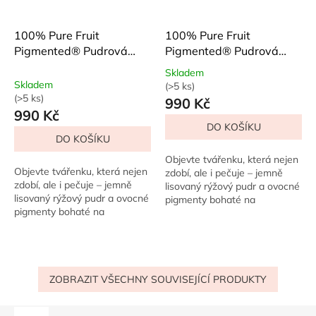
100% Pure Fruit
100% Pure Fruit
Pigmented® Pudrová
Pigmented® Pudrová
tvářenka Peach
tvářenka Mauvette
Skladem
Skladem
(>5 ks)
Průměrné
(>5 ks)
990 Kč
hodnocení
990 Kč
produktu
DO KOŠÍKU
je
DO KOŠÍKU
5,0
z
Objevte tvářenku, která nejen
5
Objevte tvářenku, která nejen
zdobí, ale i pečuje – jemně
hvězdiček.
zdobí, ale i pečuje – jemně
lisovaný rýžový pudr a ovocné
lisovaný rýžový pudr a ovocné
pigmenty bohaté na
pigmenty bohaté na
antioxidanty dodají
antioxidanty dodají
vašim tvářím přirozený, zdravý
vašim tvářím přirozený, zdravý
nádech. Vy si...
nádech. Vy si...
ZOBRAZIT VŠECHNY SOUVISEJÍCÍ PRODUKTY