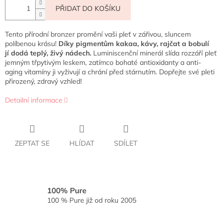
PŘIDAT DO KOŠÍKU
Tento přírodní bronzer promění vaši pleť v zářivou, sluncem
políbenou krásu!
Díky pigmentům kakaa, kávy, rajčat a bobulí
jí dodá teplý, živý nádech.
Luminiscenční minerál slída rozzáří pleť
jemným třpytivým leskem, zatímco bohaté antioxidanty a anti-
aging vitamíny ji vyživují a chrání před stárnutím. Dopřejte své pleti
přirozený, zdravý vzhled!
Detailní informace
ZEPTAT SE
HLÍDAT
SDÍLET
100% Pure
100 % Pure již od roku 2005