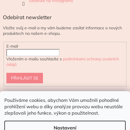
Sledovat na Instagramu
Odebírat newsletter
Vložte svůj e-mail a my vám budeme zasílat informace o nových
produktech na našem e-shopu.
E-mail
Vložením e-mailu souhlasíte s
podmínkami ochrany osobních
údajů
PŘIHLÁSIT SE
Používáme cookies, abychom Vám umožnili pohodlné
urtekram.cz
ecoteeno.cz - eshop s přírodní kosmetikou
prohlížení webu a díky analýze provozu webu neustále
zlepšovali jeho funkce, výkon a použitelnost.
Doporučení pro letní dny:
V horkých
dnech doporučujeme doručení kurýrem
Nastavení
Vytvořil Shoptet