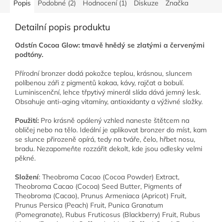
Popis
Podobné (2)
Hodnocení (1)
Diskuze
Značka
Detailní popis produktu
Odstín Cocoa Glow: tmavě hnědý se zlatými a červenými
podtóny.
Přírodní bronzer dodá pokožce teplou, krásnou, sluncem
políbenou záři z pigmentů kakaa, kávy, rajčat a bobulí.
Luminiscenční, lehce třpytivý minerál slída dává jemný lesk.
Obsahuje anti-aging vitamíny, antioxidanty a výživné složky.
Použití:
Pro krásně opálený vzhled naneste štětcem na
obličej nebo na tělo. Ideální je aplikovat bronzer do míst, kam
se slunce přirozeně opírá, tedy na tváře, čelo, hřbet nosu,
bradu. Nezapomeňte rozzářit dekolt, kde jsou odlesky velmi
pěkné.
Složení
: Theobroma Cacao (Cocoa Powder) Extract,
Theobroma Cacao (Cocoa) Seed Butter, Pigments of
Theobroma (Cacao), Prunus Armeniaca (Apricot) Fruit,
Prunus Persica (Peach) Fruit, Punica Granatum
(Pomegranate), Rubus Fruticosus (Blackberry) Fruit, Rubus