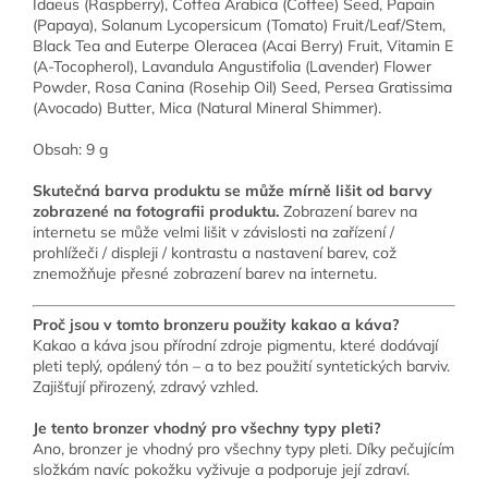
Idaeus (Raspberry), Coffea Arabica (Coffee) Seed, Papain
(Papaya), Solanum Lycopersicum (Tomato) Fruit/Leaf/Stem,
Black Tea and Euterpe Oleracea (Acai Berry) Fruit, Vitamin E
(A-Tocopherol), Lavandula Angustifolia (Lavender) Flower
Powder, Rosa Canina (Rosehip Oil) Seed, Persea Gratissima
(Avocado) Butter, Mica (Natural Mineral Shimmer).
Obsah: 9 g
Skutečná barva produktu se může mírně lišit od barvy
zobrazené na fotografii produktu.
Zobrazení barev na
internetu se může velmi lišit v závislosti na zařízení /
prohlížeči / displeji / kontrastu a nastavení barev, což
znemožňuje přesné zobrazení barev na internetu.
Proč jsou v tomto bronzeru použity kakao a káva?
Kakao a káva jsou přírodní zdroje pigmentu, které dodávají
pleti teplý, opálený tón – a to bez použití syntetických barviv.
Zajišťují přirozený, zdravý vzhled.
Je tento bronzer vhodný pro všechny typy pleti?
Ano, bronzer je vhodný pro všechny typy pleti. Díky pečujícím
složkám navíc pokožku vyživuje a podporuje její zdraví.