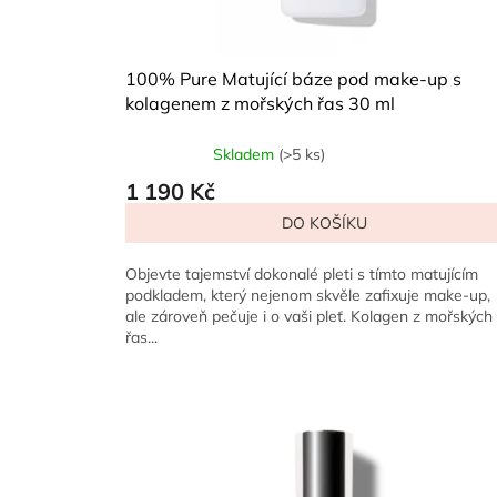
t
ů
100% Pure Matující báze pod make-up s
kolagenem z mořských řas 30 ml
Skladem
(>5 ks)
Průměrné
hodnocení
1 190 Kč
produktu
DO KOŠÍKU
je
5,0
z
Objevte tajemství dokonalé pleti s tímto matujícím
5
podkladem, který nejenom skvěle zafixuje make-up,
hvězdiček.
ale zároveň pečuje i o vaši pleť. Kolagen z mořských
řas...