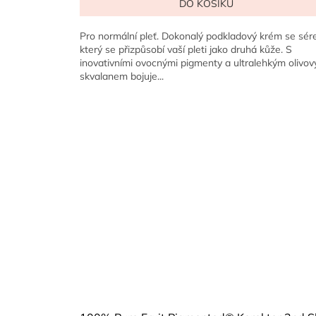
DO KOŠÍKU
je
5,0
z
Pro normální pleť. Dokonalý podkladový krém se sér
5
který se přizpůsobí vaší pleti jako druhá kůže. S
hvězdiček.
inovativními ovocnými pigmenty a ultralehkým olivo
skvalanem bojuje...