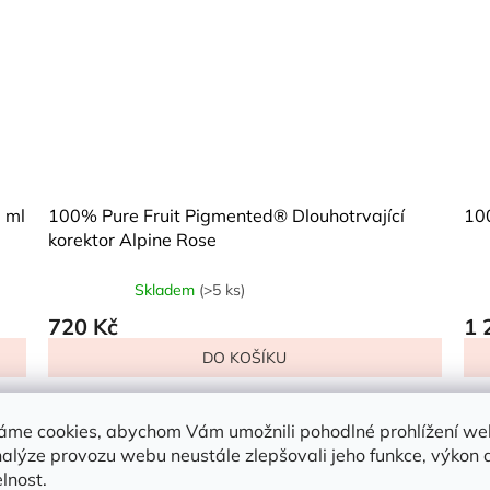
 ml
100% Pure Fruit Pigmented® Dlouhotrvající
10
korektor Alpine Rose
Skladem
(>5 ks)
Průměrné
hodnocení
720 Kč
1 
produktu
DO KOŠÍKU
je
4,7
z
cí
Schovejte kruhy pod očima a další nedokonalosti pod
Pro
5
závoj dokonale krycího korektoru, který drží celý den –
tek
áme cookies, abychom Vám umožnili pohodlné prohlížení we
hvězdiček.
bez...
mak
nalýze provozu webu neustále zlepšovali jeho funkce, výkon 
sup
lnost.