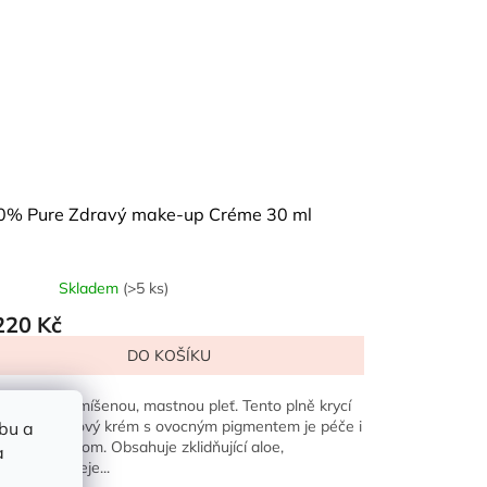
0% Pure Zdravý make-up Créme 30 ml
Skladem
(>5 ks)
220 Kč
DO KOŠÍKU
 normální, smíšenou, mastnou pleť. Tento plně krycí
utý podkladový krém s ovocným pigmentem je péče i
bu a
e-up v jednom. Obsahuje zklidňující aloe,
a
erovocné oleje...