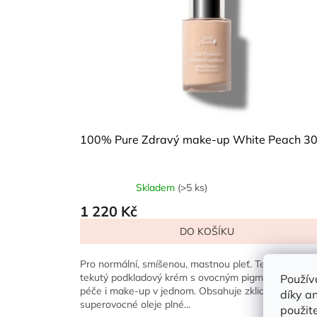
100% Pure Zdravý make-up White Peach 30
Skladem
(>5 ks)
Průměrné
hodnocení
1 220 Kč
produktu
DO KOŠÍKU
je
5,0
z
Pro normální, smíšenou, mastnou pleť. Tento plně kry
5
tekutý podkladový krém s ovocným pigmentem® je
Použív
hvězdiček.
péče i make-up v jednom. Obsahuje zklidňující aloe,
díky a
superovocné oleje plné...
použite