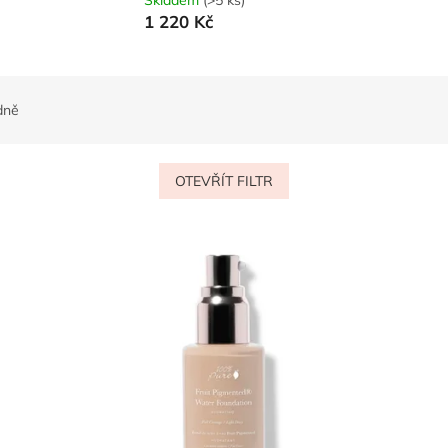
Skladem
(>5 ks)
1 220 Kč
dně
OTEVŘÍT FILTR