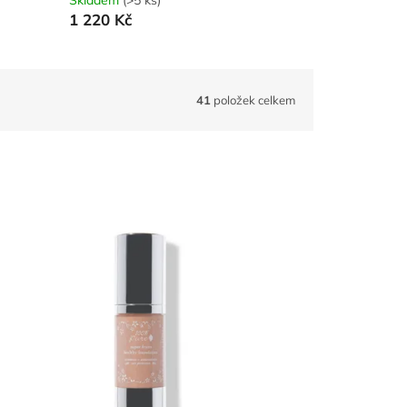
Skladem
(>5 ks)
1 220 Kč
41
položek celkem