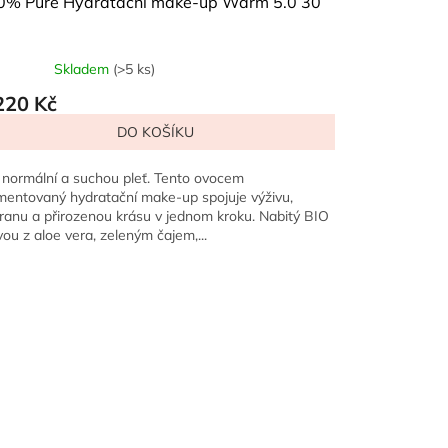
0% Pure Hydratační make-up Warm 5.0 30
Skladem
(>5 ks)
Průměrné
hodnocení
220 Kč
produktu
DO KOŠÍKU
je
5,0
z
 normální a suchou pleť. Tento ovocem
5
mentovaný hydratační make-up spojuje výživu,
hvězdiček.
ranu a přirozenou krásu v jednom kroku. Nabitý BIO
vou z aloe vera, zeleným čajem,...