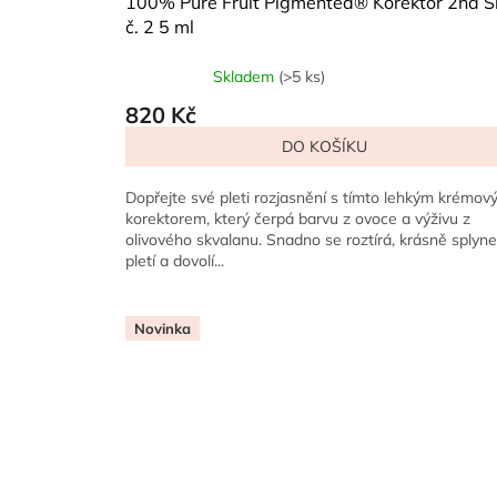
100% Pure Fruit Pigmented® Korektor 2nd S
č. 2 5 ml
Skladem
(>5 ks)
Průměrné
hodnocení
820 Kč
produktu
DO KOŠÍKU
je
4,0
z
Dopřejte své pleti rozjasnění s tímto lehkým krémov
5
korektorem, který čerpá barvu z ovoce a výživu z
hvězdiček.
olivového skvalanu. Snadno se roztírá, krásně splyne
pletí a dovolí...
Novinka