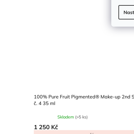
Nast
100% Pure Fruit Pigmented® Make-up 2nd S
č. 4 35 ml
Skladem
(>5 ks)
Průměrné
hodnocení
1 250 Kč
produktu