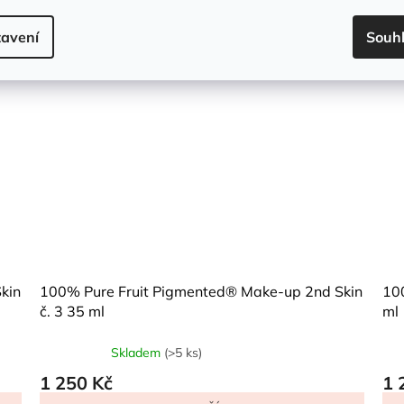
avení
Souh
kin
100% Pure Fruit Pigmented® Make-up 2nd Skin
10
č. 3 35 ml
ml
Skladem
(>5 ks)
Průměrné
hodnocení
1 250 Kč
1 
produktu