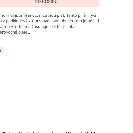
DO KOŠÍKU
 normální, smíšenou, mastnou pleť. Tento plně krycí
utý podkladový krém s ovocným pigmentem je péče i
e-up v jednom. Obsahuje zklidňující aloe,
erovocné oleje...
p