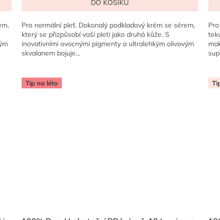
DO KOŠÍKU
je
5,0
z
em,
Pro normální pleť. Dokonalý podkladový krém se sérem,
Pro
5
který se přizpůsobí vaší pleti jako druhá kůže. S
tek
hvězdiček.
vým
inovativními ovocnými pigmenty a ultralehkým olivovým
mak
skvalanem bojuje...
sup
Tip na léto
Ti