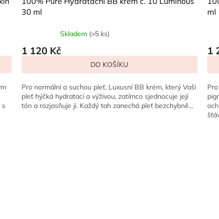
kin
100% Pure Hydratační BB krém č. 10 Luminous
10
30 ml
ml
Skladem
(>5 ks)
Průměrné
hodnocení
1 120 Kč
1 
produktu
DO KOŠÍKU
je
5,0
z
ým
Pro normální a suchou pleť. Luxusní BB krém, který Vaši
Pro
5
pleť hýčká hydratací a výživou, zatímco sjednocuje její
pig
hvězdiček.
 s
tón a rozjasňuje ji. Každý tah zanechá pleť bezchybně...
och
šťá