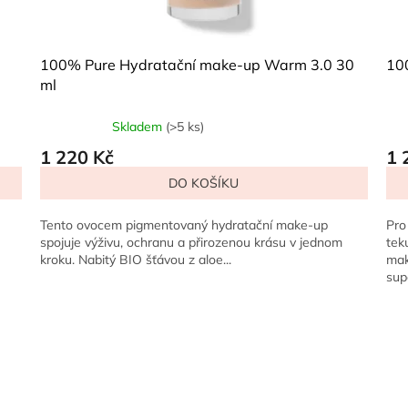
100% Pure Hydratační make-up Warm 3.0 30
10
ml
Skladem
(>5 ks)
1 220 Kč
1 
DO KOŠÍKU
Tento ovocem pigmentovaný hydratační make-up
Pro
spojuje výživu, ochranu a přirozenou krásu v jednom
tek
kroku. Nabitý BIO šťávou z aloe...
mak
sup