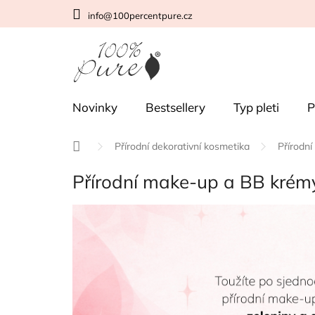
Přejít
info@100percentpure.cz
na
obsah
Novinky
Bestsellery
Typ pleti
P
Domů
Přírodní dekorativní kosmetika
Přírodn
Přírodní make-up a BB krém