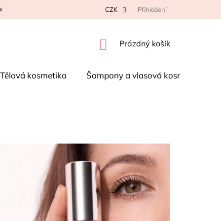
K NA REKLAMACI
KONTAKTY
CZK
OBCHODNÍ PODMÍNKY
Přihlášení
P
NÁKUPNÍ
Prázdný košík
KOŠÍK
Tělová kosmetika
Šampony a vlasová kosmetika