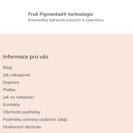
p
i
s
Fruit Pigmented® technologie
u
Kosmetika barvená ovocem a zeleninou
Z
á
p
a
Informace pro vás
t
Blog
í
Jak nakupovat
Doprava
Platba
Jak na reklamaci
Kontakty
Obchodní podmínky
Podmínky ochrany osobních údajů
Hodnocení obchodu