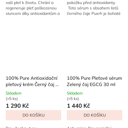
5
5
vaši pleť k životu. Chrání a
pokožku před antioxidanty.
hvězdiček.
hvězdiček.
regeneruje pleť poškozenou
Toto sérum s obsahem listů
sluncem díky antioxidantům a
černého čaje Puerh je bohaté
extraktu z kávových zrn. Toto
na antioxidanty, které chrání
hydratační a obnovující
pokožku před volnými...
sérum,...
100% Pure Antioxidační
100% Pure Pleťové sérum
pleťový krém Černý čaj a
Zelený čaj EGCG 30 ml
Grass Jelly 50 ml
Skladem
Skladem
(>5 ks)
(>5 ks)
Průměrné
Průměrné
1 290 Kč
1 440 Kč
hodnocení
hodnocení
produktu
produktu
DO KOŠÍKU
DO KOŠÍKU
je
je
5,0
5,0
z
z