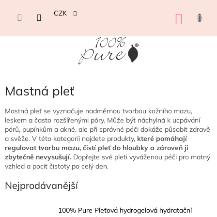
Přejít
na
CZK
NÁKU
obsah
KOŠÍK
Mastná pleť
Mastná pleť se vyznačuje nadměrnou tvorbou kožního mazu,
leskem a často rozšířenými póry. Může být náchylná k ucpávání
pórů, pupínkům a akné, ale při správné péči dokáže působit zdravě
a svěže. V této kategorii najdete produkty,
které pomáhají
regulovat tvorbu mazu, čistí pleť do hloubky a zároveň ji
zbytečně nevysušují.
Dopřejte své pleti vyváženou péči pro matný
vzhled a pocit čistoty po celý den.
Nejprodávanější
100% Pure Pleťová hydrogelová hydratační