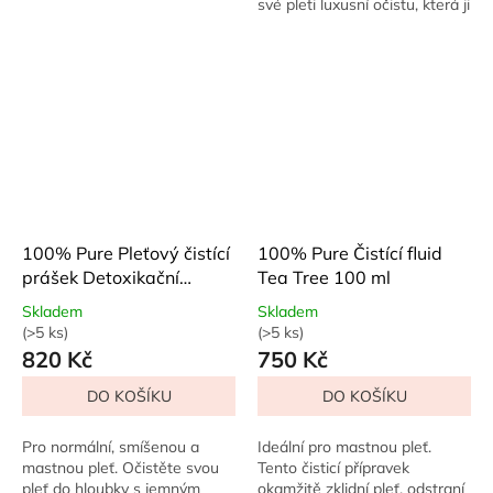
své pleti luxusní očistu, která ji
chia semínky se bleskově se
zbaví nečistot, make-upu i
vstřebává a okamžitě
toxinů z městského...
napumpuje...
100% Pure Pleťový čistící
100% Pure Čistící fluid
prášek Detoxikační
Tea Tree 100 ml
bylinky 58 g
Skladem
Skladem
(>5 ks)
(>5 ks)
Průměrné
Průměrné
820 Kč
750 Kč
hodnocení
hodnocení
produktu
produktu
DO KOŠÍKU
DO KOŠÍKU
je
je
4,0
5,0
z
z
Pro normální, smíšenou a
Ideální pro mastnou pleť.
5
5
mastnou pleť. Očistěte svou
Tento čisticí přípravek
hvězdiček.
hvězdiček.
pleť do hloubky s jemným
okamžitě zklidní pleť, odstraní