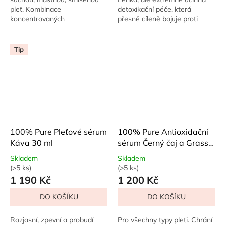
hvězdiček.
hvězdiček.
pleť. Kombinace
detoxikační péče, která
koncentrovaných
přesně cíleně bojuje proti
multivitamínů – E, C, D3,
problémům s aknózní pletí.
retinolu a koenzymu Q10 – a
Vyhlazuje záněty, urychluje
rostlinných olejů v BIO kvalitě
hojení a...
Tip
působí...
100% Pure Pleťové sérum
100% Pure Antioxidační
Káva 30 ml
sérum Černý čaj a Grass
Jelly 30 ml
Skladem
Skladem
(>5 ks)
(>5 ks)
Průměrné
Průměrné
1 190 Kč
1 200 Kč
hodnocení
hodnocení
produktu
produktu
DO KOŠÍKU
DO KOŠÍKU
je
je
5,0
4,0
z
z
Rozjasní, zpevní a probudí
Pro všechny typy pleti. Chrání