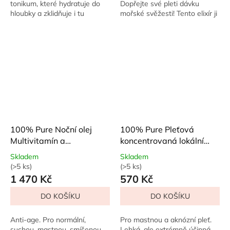
hvězdiček.
hvězdiček.
tonikum, které hydratuje do
Dopřejte své pleti dávku
hloubky a zklidňuje i tu
mořské svěžesti! Tento elixír ji
nejcitlivější pokožku. Růžová
okamžitě hydratuje, zjemní a
voda a měsíček lékařský v
rozzáří. Díky želatinovému...
harmonii s...
100% Pure Noční olej
100% Pure Pleťová
Multivitamín a
koncentrovaná lokální
antioxidanty 30 ml
péče Tea Tree 10 ml
Skladem
Skladem
(>5 ks)
(>5 ks)
Průměrné
Průměrné
1 470 Kč
570 Kč
hodnocení
hodnocení
produktu
produktu
DO KOŠÍKU
DO KOŠÍKU
je
je
5,0
5,0
z
z
Anti-age. Pro normální,
Pro mastnou a aknózní pleť.
5
5
suchou, mastnou, smíšenou
Lehká, ale extrémně účinná