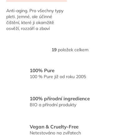
5,0
z
Anti-aging. Pro všechny typy
5
pleti. Jemné, ale účinné
hvězdiček.
čištění, které ji okamžitě
osvěží, rozzáří a zbaví
tmavých pigmentových skvrn.
Díky unikátní kombinaci
lékořice, kyseliny...
19
položek celkem
O
v
l
á
100% Pure
d
100 % Pure již od roku 2005
a
c
í
100% přírodní ingredience
p
BIO a přírodní produkty
r
v
k
y
Vegan & Cruelty-Free
v
Netestováno na zvířatech
ý