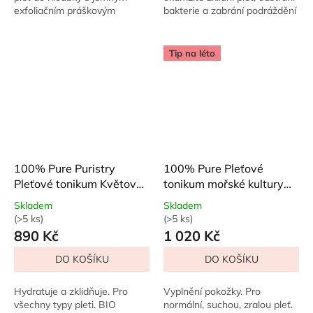
exfoliačním práškovým
bakterie a zabrání podráždění
čističem, který detoxikuje díky
i zánětům. Efektivně vyčistí
obsaženým bylinkám. Zbavte
póry, odstraní mastnotu a
se ucpaných pórů,...
hluboké...
Tip na léto
100% Pure Puristry
100% Pure Pleťové
Pleťové tonikum Květová
tonikum mořské kultury
voda 118 ml
118 ml
Skladem
Skladem
(>5 ks)
(>5 ks)
Průměrné
Průměrné
890 Kč
1 020 Kč
hodnocení
hodnocení
produktu
produktu
DO KOŠÍKU
DO KOŠÍKU
je
je
5,0
5,0
z
z
Hydratuje a zklidňuje. Pro
Vyplnění pokožky. Pro
5
5
všechny typy pleti. BIO
normální, suchou, zralou pleť.