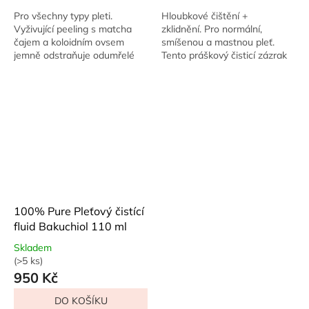
z
z
Pro všechny typy pleti.
Hloubkové čištění +
5
5
Vyživující peeling s matcha
zklidnění. Pro normální,
hvězdiček.
hvězdiček.
čajem a koloidním ovsem
smíšenou a mastnou pleť.
jemně odstraňuje odumřelé
Tento práškový čisticí zázrak
buňky a zanechává pokožku
si hravě poradí s nečistotami,
hebkou jako samet. Vaše pleť
make-upem i SPF, aniž by pleť
bude zářit zdravím a...
vysušoval....
100% Pure Pleťový čistící
fluid Bakuchiol 110 ml
Skladem
(>5 ks)
Průměrné
950 Kč
hodnocení
produktu
DO KOŠÍKU
je