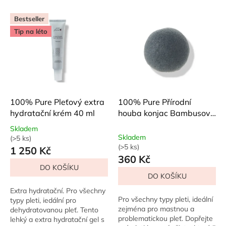
vrstva po vrstvě napájí...
bambusovému...
Bestseller
Tip na léto
100% Pure Pleťový extra
100% Pure Přírodní
hydratační krém 40 ml
houba konjac Bambusové
uhlí
Skladem
Skladem
(>5 ks)
Průměrné
(>5 ks)
1 250 Kč
hodnocení
360 Kč
produktu
DO KOŠÍKU
je
DO KOŠÍKU
5,0
z
Extra hydratační. Pro všechny
5
Pro všechny typy pleti, ideální
typy pleti, iedální pro
hvězdiček.
zejména pro mastnou a
dehydratovanou pleť. Tento
problematickou pleť. Dopřejte
lehký a extra hydratační gel s