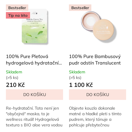
p
V
r
Bestseller
Bestseller
ý
o
Tip na léto
p
d
i
u
s
k
p
t
r
ů
o
d
100% Pure Pleťová
100% Pure Bambusový
u
hydrogelová hydratační
pudr odstín Translucent
k
maska Matcha
Skladem
Skladem
t
(>5 ks)
(>5 ks)
Průměrné
Průměrné
ů
210 Kč
1 100 Kč
hodnocení
hodnocení
produktu
produktu
DO KOŠÍKU
DO KOŠÍKU
je
je
5,0
4,8
z
z
Re-hydratační. Toto není jen
Objevte kouzlo dokonale
5
5
"obyčejná" maska, to je
matné a hladké pleti s tímto
hvězdiček.
hvězdiček.
wellness rituál! Hydrogelová
pudrem, který tónuje a
textura s BIO aloe vera vodou
pohlcuje přebytečnou
doslova mizí na vaší pleti, jak ji
mastnotu. Díky