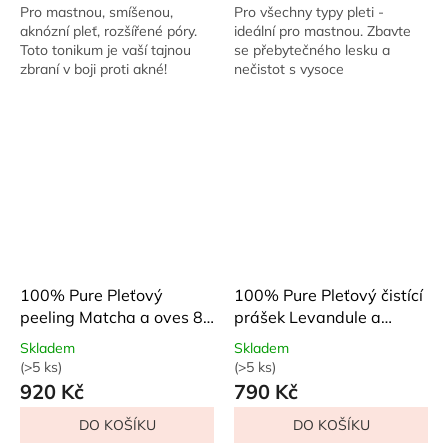
z
z
Pro mastnou, smíšenou,
Pro všechny typy pleti -
5
5
aknózní pleť, rozšířené póry.
ideální pro mastnou. Zbavte
hvězdiček.
hvězdiček.
Toto tonikum je vaší tajnou
se přebytečného lesku a
zbraní v boji proti akné!
nečistot s vysoce
Kombinace Tea Tree a bílé
koncentrovanou maskou,
vrby s dalšími přírodními
která hloubkově čistí mastnou
antibakteriálními...
a aknózní pleť. Francouzský...
100% Pure Pleťový
100% Pure Pleťový čistící
peeling Matcha a oves 88
prášek Levandule a
ml
ovesné mléko 40 g
Skladem
Skladem
(>5 ks)
(>5 ks)
Průměrné
Průměrné
920 Kč
790 Kč
hodnocení
hodnocení
produktu
produktu
DO KOŠÍKU
DO KOŠÍKU
je
je
4,5
5,0