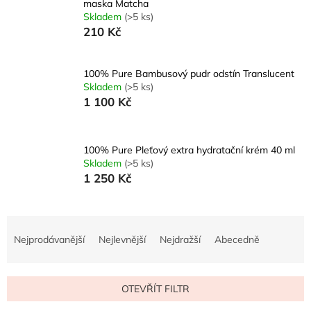
maska Matcha
Skladem
(>5 ks)
210 Kč
100% Pure Bambusový pudr odstín Translucent
Skladem
(>5 ks)
1 100 Kč
100% Pure Pleťový extra hydratační krém 40 ml
Skladem
(>5 ks)
1 250 Kč
Ř
a
Nejprodávanější
Nejlevnější
Nejdražší
Abecedně
z
e
n
OTEVŘÍT FILTR
í