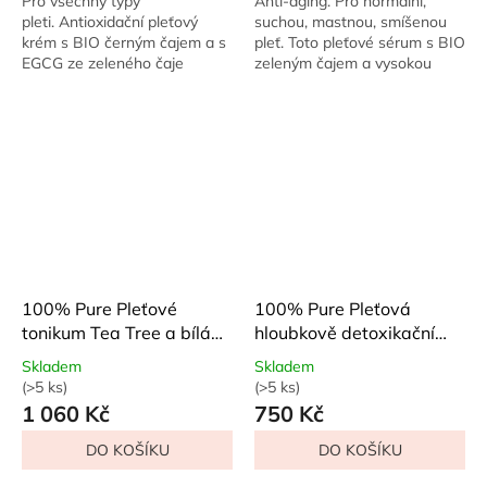
Pro všechny typy
Anti-aging. Pro normální,
5
5
pleti. Antioxidační pleťový
suchou, mastnou, smíšenou
hvězdiček.
hvězdiček.
krém s BIO černým čajem a s
pleť. Toto pleťové sérum s BIO
EGCG ze zeleného čaje
zeleným čajem a vysokou
účinně zklidňuje pokožku,
dávkou EGCG působí jako štít
intenzivně chrání proti
proti stárnutí. Bojuje s
škodlivým volným...
vráskami,...
100% Pure Pleťové
100% Pure Pleťová
tonikum Tea Tree a bílá
hloubkově detoxikační
vrba 118 ml
maska Tea Tree 50 ml
Skladem
Skladem
(>5 ks)
(>5 ks)
Průměrné
Průměrné
1 060 Kč
750 Kč
hodnocení
hodnocení
produktu
produktu
DO KOŠÍKU
DO KOŠÍKU
je
je
5,0
5,0