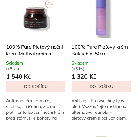
o
p
d
i
u
s
k
p
t
r
ů
o
d
100% Pure Pleťový noční
100% Pure Pleťový krém
u
krém Multivitamín a
Bakuchiol 50 ml
k
antioxidanty 42,5 g
Skladem
Skladem
t
(>5 ks)
(>5 ks)
Průměrné
Průměrné
ů
1 540 Kč
1 320 Kč
hodnocení
hodnocení
produktu
produktu
DO KOŠÍKU
DO KOŠÍKU
je
je
5,0
5,0
z
z
Anti-age. Pro normální,
Anti-age. Pro všechny typy
5
5
suchou, smíšenou, zralou
pleti. Vyzkoušejte rostlinnou
hvězdiček.
hvězdiček.
pleť. Tento luxusní noční krém
alternativu retinolu –
proti stárnutí je bohatý na
pleťový krém s bakuchiolem,
regenerační vitamíny C a A,
který jemně vyhlazuje vrásky,
které přes noc opravují denní...
sjednocuje tón pleti a...