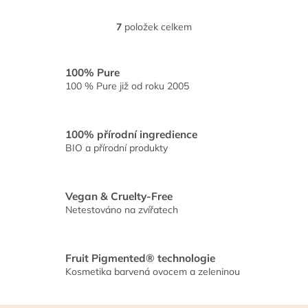
oleje viditelně omlazuje,
sjednocuje tón...
7
položek celkem
O
v
l
á
100% Pure
d
100 % Pure již od roku 2005
a
c
í
100% přírodní ingredience
p
BIO a přírodní produkty
r
v
k
y
Vegan & Cruelty-Free
v
Netestováno na zvířatech
ý
p
i
s
Fruit Pigmented® technologie
u
Kosmetika barvená ovocem a zeleninou