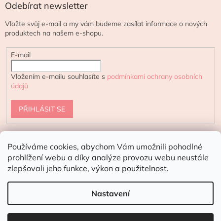
Odebírat newsletter
Vložte svůj e-mail a my vám budeme zasílat informace o nových
produktech na našem e-shopu.
E-mail
Vložením e-mailu souhlasíte s
podmínkami ochrany osobních
údajů
PŘIHLÁSIT SE
Používáme cookies, abychom Vám umožnili pohodlné
urtekram.cz
ecoteeno.cz - eshop s přírodní kosmetikou
prohlížení webu a díky analýze provozu webu neustále
zlepšovali jeho funkce, výkon a použitelnost.
Doporučení pro letní dny:
V horkých
dnech doporučujeme doručení kurýrem
Nastavení
Vytvořil Shoptet
☀️
nebo do vnitřních Z-BOXů.
Produkty poškozené vysokými teplotami ve