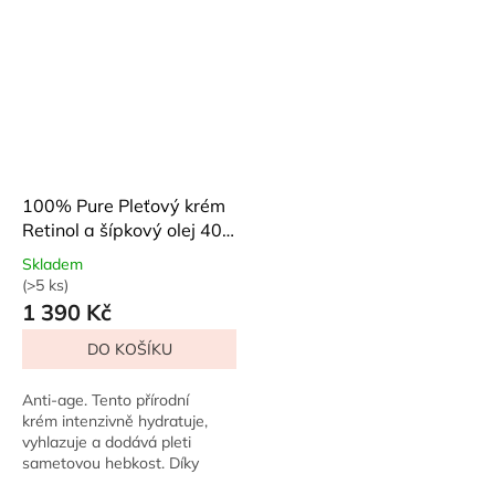
pevnější, vyživenou a...
jemné...
100% Pure Pleťový krém
Retinol a šípkový olej 40
ml
Skladem
(>5 ks)
Průměrné
1 390 Kč
hodnocení
produktu
DO KOŠÍKU
je
5,0
z
Anti-age. Tento přírodní
5
krém intenzivně hydratuje,
hvězdiček.
vyhlazuje a dodává pleti
sametovou hebkost. Díky
účinkům retinolu a šípkového