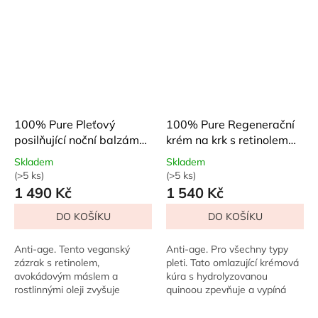
rostlinných olejů v BIO kvalitě
čaje...
působí...
100% Pure Pleťový
100% Pure Regenerační
posilňující noční balzám
krém na krk s retinolem
Retinol 28 g
44 ml
Skladem
Skladem
(>5 ks)
(>5 ks)
Průměrné
Průměrné
1 490 Kč
1 540 Kč
hodnocení
hodnocení
produktu
produktu
DO KOŠÍKU
DO KOŠÍKU
je
je
5,0
5,0
z
z
Anti-age. Tento veganský
Anti-age. Pro všechny typy
5
5
zázrak s retinolem,
pleti. Tato omlazující krémová
hvězdiček.
hvězdiček.
avokádovým máslem a
kúra s hydrolyzovanou
rostlinnými oleji zvyšuje
quinoou zpevňuje a vypíná
elasticitu a tón pleti během
přesně tam, kde je třeba. Díky
spánku. Probuďte se s
retinolu a niacinamidu mizí