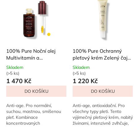
100% Pure Noční olej
100% Pure Ochranný
Multivitamín a
pleťový krém Zelený čaj
antioxidanty 30 ml
EGCG 40 ml
Skladem
Skladem
(>5 ks)
(>5 ks)
Průměrné
Průměrné
1 470 Kč
1 220 Kč
hodnocení
hodnocení
produktu
produktu
DO KOŠÍKU
DO KOŠÍKU
je
je
5,0
4,0
z
z
Anti-age. Pro normální,
Anti-age, antioxidační. Pro
5
5
suchou, mastnou, smíšenou
všechny typy pleti. Tento
hvězdiček.
hvězdiček.
pleť. Kombinace
výjimečný pleťový krém, nabitý
koncentrovaných
živinami, intenzivně zvlhčuje,
multivitamínů – E, C, D3,
zjemňuje a posiluje pokožku,
retinolu a koenzymu Q10 – a
zatímco EGCG ze zeleného