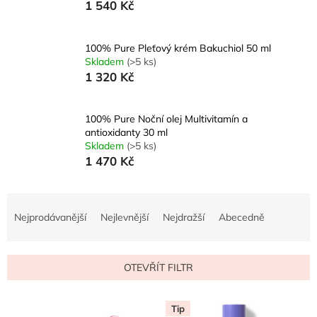
1 540 Kč
100% Pure Pleťový krém Bakuchiol 50 ml
Skladem
(>5 ks)
1 320 Kč
100% Pure Noční olej Multivitamín a
antioxidanty 30 ml
Skladem
(>5 ks)
1 470 Kč
Ř
a
Nejprodávanější
Nejlevnější
Nejdražší
Abecedně
z
e
n
OTEVŘÍT FILTR
í
p
V
r
Tip
ý