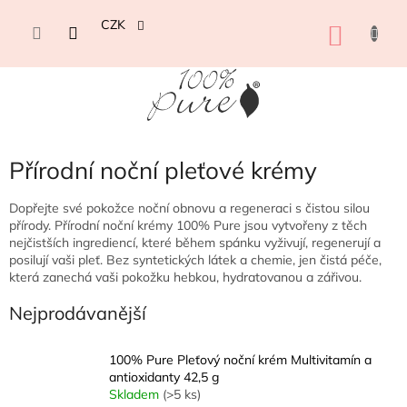
Přejít
na
CZK
NÁKU
obsah
KOŠÍK
Přírodní noční pleťové krémy
Dopřejte své pokožce noční obnovu a regeneraci s čistou silou
přírody. Přírodní noční krémy 100% Pure jsou vytvořeny z těch
nejčistších ingrediencí, které během spánku vyživují, regenerují a
posilují vaši pleť. Bez syntetických látek a chemie, jen čistá péče,
která zanechá vaši pokožku hebkou, hydratovanou a zářivou.
Nejprodávanější
100% Pure Pleťový noční krém Multivitamín a
antioxidanty 42,5 g
Skladem
(>5 ks)