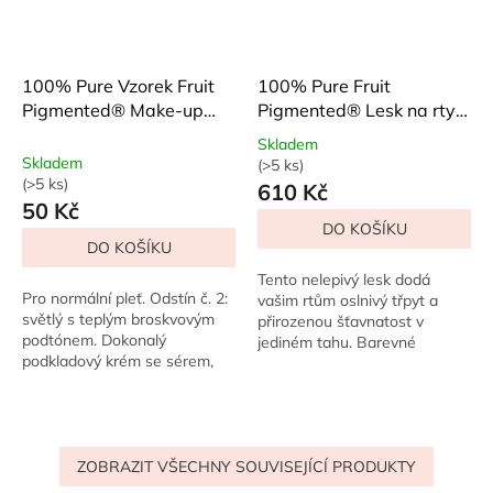
100% Pure Vzorek Fruit
100% Pure Fruit
Pigmented® Make-up
Pigmented® Lesk na rty
2nd Skin č. 2
Strawberry
Skladem
Skladem
(>5 ks)
Průměrné
(>5 ks)
610 Kč
hodnocení
50 Kč
produktu
DO KOŠÍKU
je
DO KOŠÍKU
5,0
z
Tento nelepivý lesk dodá
5
Pro normální pleť. Odstín č. 2:
vašim rtům oslnivý třpyt a
hvězdiček.
světlý s teplým broskvovým
přirozenou šťavnatost v
podtónem. Dokonalý
jediném tahu. Barevné
podkladový krém se sérem,
pigmenty z čerstvého ovoce
který se přizpůsobí vaší pleti
jsou nabité antioxidanty,
jako druhá kůže. S
zatímco vitamín E,...
inovativními ovocnými...
ZOBRAZIT VŠECHNY SOUVISEJÍCÍ PRODUKTY