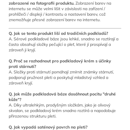
zobrazené na fotografii produktu.
Zobrazení barev na
internetu se může velmi lišit v závislosti na zařízení /
prohlížeči / displeji / kontrastu a nastavení barev, což
znemožňuje přesné zobrazení barev na internetu.
Q. Jak se tento produkt liší od tradičních podkladů?
A. Sérové podkladové báze jsou lehké, snadno se roztírají a
často obsahují složky pečující o pleť, které jí prospívají a
zároveň ji kryjí.
Q. Proč se rozhodnout pro podkladový krém s účinky
proti stárnutí?
A. Složky proti stárnutí pomáhají zmírnit známky stárnutí,
podporují pružnost pleti a poskytují mladistvý vzhled a
zároveň kryjí.
Q. Jak může podkladová báze dosáhnout pocitu "druhé
kůže"?
A. Díky ultralehkým, prodyšným složkám, jako je olivový
skvalan, se podkladový krém snadno roztírá a napodobuje
přirozenou strukturu pleti.
Q. Jak vypadá saténový povrch na pleti?