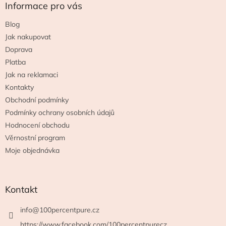
a
Informace pro vás
t
Blog
í
Jak nakupovat
Doprava
Platba
Jak na reklamaci
Kontakty
Obchodní podmínky
Podmínky ochrany osobních údajů
Hodnocení obchodu
Věrnostní program
Moje objednávka
Kontakt
info
@
100percentpure.cz
https://www.facebook.com/100percentpurecz