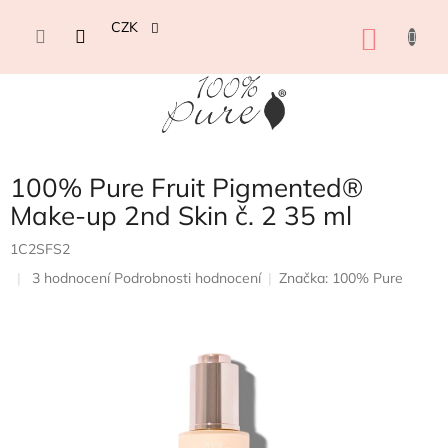
Přejít
na
CZK
NÁKU
obsah
KOŠÍK
100% Pure Fruit Pigmented®
Make-up 2nd Skin č. 2 35 ml
1C2SFS2
Průměrné
3 hodnocení
Podrobnosti hodnocení
Značka:
100% Pure
hodnocení
produktu
je
3,7
z
5
hvězdiček.