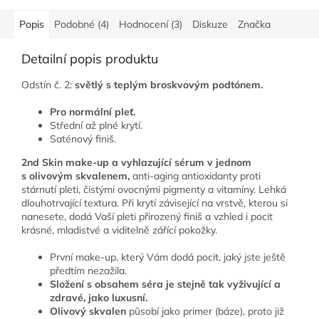
Popis
Podobné (4)
Hodnocení (3)
Diskuze
Značka
Detailní popis produktu
Odstín č. 2:
světlý s teplým broskvovým podtónem.
Pro normální pleť.
Střední až plné krytí.
Saténový finiš.
2nd Skin make-up a vyhlazující sérum v jednom
s olivovým skvalenem,
anti-aging antioxidanty proti
stárnutí pleti, čistými ovocnými pigmenty a vitamíny. Lehká
dlouhotrvající textura. Při krytí závisející na vrstvě, kterou si
nanesete, dodá Vaší pleti přirozený finiš a vzhled i pocit
krásné, mladistvé a viditelně zářící pokožky.
První make-up, který Vám dodá pocit, jaký jste ještě
předtím nezažila.
Složení s obsahem séra je stejně tak vyživující a
zdravé, jako luxusní.
Olivový skvalen
působí jako primer (báze), proto již