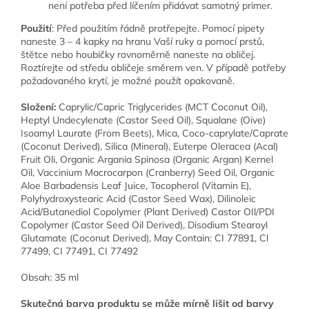
není potřeba před líčením přidávat samotný primer.
Použití
: Před použitím řádně protřepejte. Pomocí pipety
naneste 3 – 4 kapky na hranu Vaší ruky a pomocí prstů,
štětce nebo houbičky rovnoměrně naneste na obličej.
Roztírejte od středu obličeje směrem ven. V případě potřeby
požadovaného krytí, je možné použít opakovaně.
Složení:
Caprylic/Capric Triglycerides (MCT Coconut Oil),
Heptyl Undecylenate (Castor Seed Oil), Squalane (Oive)
Isoamyl Laurate (From Beets), Mica, Coco-caprylate/Caprate
(Coconut Derived), Silica (Mineral), Euterpe Oleracea (Acal)
Fruit Oli, Organic Argania Spinosa (Organic Argan) Kernel
Oil, Vaccinium Macrocarpon (Cranberry) Seed Oil, Organic
Aloe Barbadensis Leaf Juice, Tocopherol (Vitamin E),
Polyhydroxystearic Acid (Castor Seed Wax), Dilinoleic
Acid/Butanediol Copolymer (Plant Derived) Castor OIl/PDI
Copolymer (Castor Seed Oil Derived), Disodium Stearoyl
Glutamate (Coconut Derived), May Contain: CI 77891, Cl
77499, CI 77491, CI 77492
Obsah: 35 ml
Skutečná barva produktu se může mírně lišit od barvy