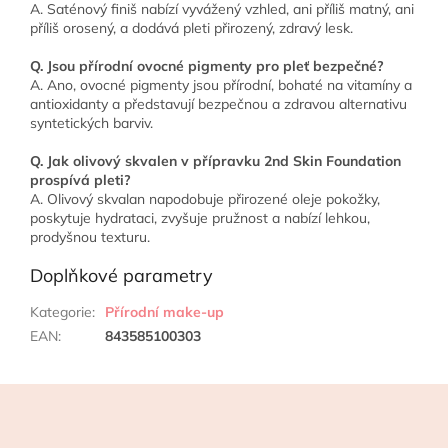
A. Saténový finiš nabízí vyvážený vzhled, ani příliš matný, ani
příliš orosený, a dodává pleti přirozený, zdravý lesk.
Q. Jsou přírodní ovocné pigmenty pro pleť bezpečné?
A. Ano, ovocné pigmenty jsou přírodní, bohaté na vitamíny a
antioxidanty a představují bezpečnou a zdravou alternativu
syntetických barviv.
Q. Jak olivový skvalen v přípravku 2nd Skin Foundation
prospívá pleti?
A. Olivový skvalan napodobuje přirozené oleje pokožky,
poskytuje hydrataci, zvyšuje pružnost a nabízí lehkou,
prodyšnou texturu.
Doplňkové parametry
Kategorie
:
Přírodní make-up
EAN
:
843585100303
Z
á
p