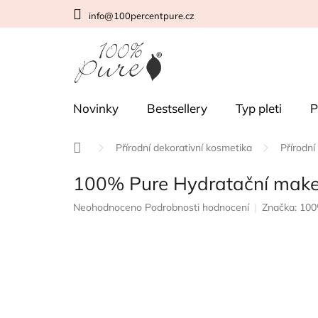
Přejít
info@100percentpure.cz
na
obsah
Novinky
Bestsellery
Typ pleti
P
Domů
Přírodní dekorativní kosmetika
Přírodn
100% Pure Hydratační make-
Průměrné
Neohodnoceno
Podrobnosti hodnocení
Značka:
100
hodnocení
produktu
je
0,0
z
5
hvězdiček.