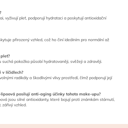
?
, vyživují pleť, podporují hydrataci a poskytují antioxidační
kytuje přirozený vzhled, což ho činí ideálním pro normální až
 pleť?
mu suchá pokožka působí hydratovaněji, svěžeji a zdravěji.
 v líčidlech?
volnými radikály a škodlivými vlivy prostředí, čímž podporují její
a-lipoová posilují anti-aging účinky tohoto make-upu?
ová jsou silné antioxidanty, které bojují proti známkám stárnutí,
, zářivý vzhled.