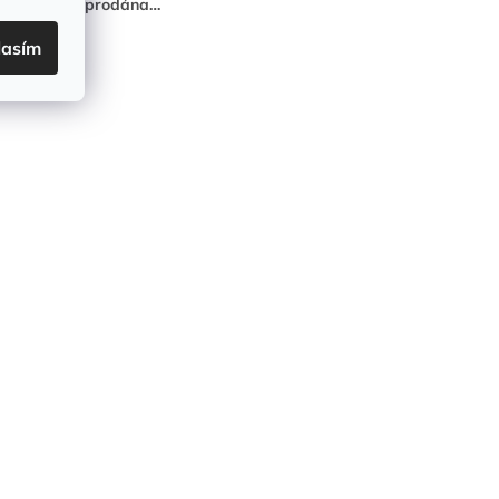
žka byla vyprodána…
lasím