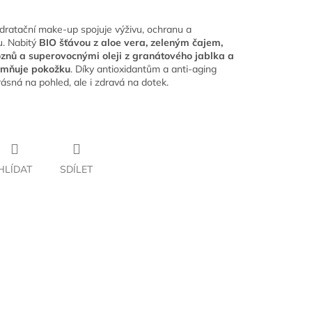
ratační make-up spojuje výživu, ochranu a
u. Nabitý
BIO šťávou z aloe vera, zeleným čajem,
znů a superovocnými oleji z granátového jablka a
jemňuje pokožku
. Díky antioxidantům a anti-aging
ásná na pohled, ale i zdravá na dotek.
HLÍDAT
SDÍLET