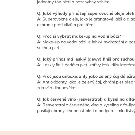
jednotný tón pleti a bezchybný vzhled.
Q: Jaké výhody přinášejí superovocné oleje pleti
A:
Superovocné oleje, jako je granátové jablko a açai
ochranu proti vlivům prostředí.
Q: Proč si vybrat make-up na vodní bázi?
A:
Make-up na vodní bázi je lehký, hydratační a pos
suchou pleť.
Q: Jaký přínos má lesklý (dewy) finiš pro suchou
A:
Lesklý finiš dodává pleti zářivý lesk, díky které
Q: Proč jsou antioxidanty jako zelený čaj důležité
A:
Antioxidanty, jako je zelený čaj, chrání pleť před 
zdraví a dlouhověkost.
Q: Jak červené víno (resveratrol) a kyselina alf
A:
Resveratrol z červeného vína a kyselina alfa-lipo
posilují obranyschopnost pleti a podporují mladistvý
Z