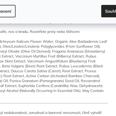
Polo
avení
Souh
 šťávu z aloe vera, zelený čaj, anti-aging resveratrol z červených
zjemňující superovocné oleje z granátových jablíček a acai.
ře, nos a bradu. Rozetřete prsty nebo štětcem.
elichrysum Italicum Flower Water, Organic Aloe Barbadensis Leaf
), Oleic/Linoleic/Linolenic Polyglycerides (From Sunflower Oil),
earyl Olivate (Olive Oil Derived), Fragaria Ananassa (Strawberry)
Extract, Vaccinium Myrtillus Fruit (Bilberry) Extract, Rubus
ape Skin) Extract, Vaccinium Angustifolium (Blueberry) Fruit
ct, Beta Vulgaris (Beet) Root Extract, Rubus Leucodermis (Black
Extract, Daucus Carota Sativa (Carrot) Root Extract, Prunus
c) Root Extract, Active Carbon (Activated Bamboo Charcoal),
ai) Oil, Punica Granatum (Pomegranate) Seed Oil, Resveratrol
af Extract, Euphorbia Cerifera (Candelilla) Wax, Dehydroacetic
zyl Alcohol (Naturally Occurring In Essential Oils). May Contain:
l nedokonalosti, zarudnutí a barevné nerovnosti, čímž vytváří