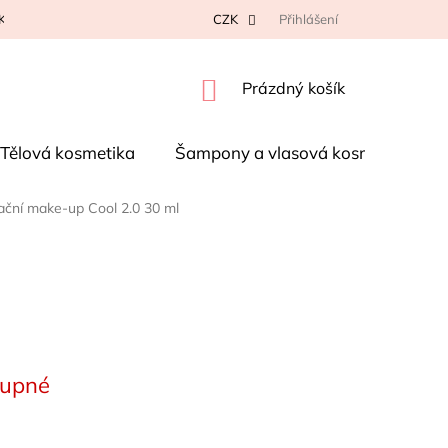
K NA REKLAMACI
KONTAKTY
CZK
OBCHODNÍ PODMÍNKY
Přihlášení
P
NÁKUPNÍ
Prázdný košík
KOŠÍK
Tělová kosmetika
Šampony a vlasová kosmetika
ční make-up Cool 2.0 30 ml
tupné