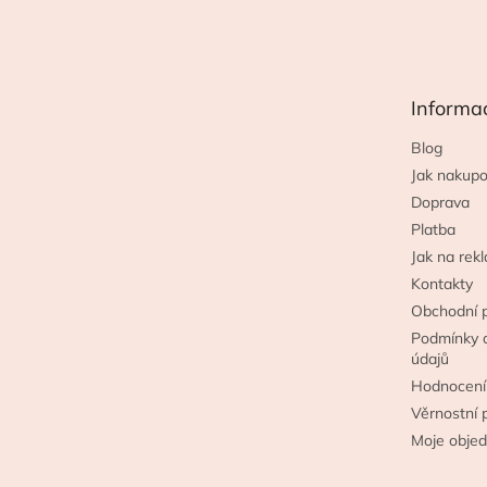
á
p
a
t
Informa
í
Blog
Jak nakupo
Doprava
Platba
Jak na rek
Kontakty
Obchodní 
Podmínky 
údajů
Hodnocení
Věrnostní 
Moje obje