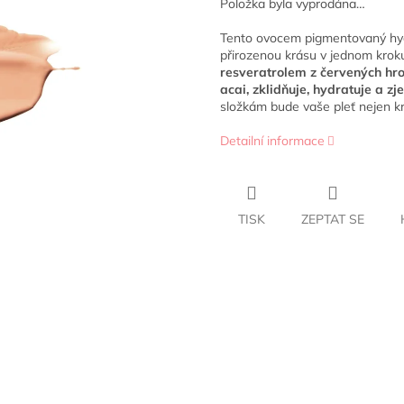
Položka byla vyprodána…
Tento ovocem pigmentovaný hyd
přirozenou krásu v jednom krok
resveratrolem z červených hro
acai, zklidňuje, hydratuje a z
složkám bude vaše pleť nejen kr
Detailní informace
TISK
ZEPTAT SE