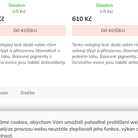
Skladem
Skladem
měrné
Průměrné
(>5 ks)
(>5 ks)
nocení
hodnocení
Kč
610 Kč
duktu
produktu
je
DO KOŠÍKU
DO KOŠÍKU
5,0
z
elepivý lesk dodá vašim rtům
Tento nelepivý lesk dodá vašim r
5
třpyt a přirozenou šťavnatost v
oslnivý třpyt a přirozenou šťavnat
zdiček.
hvězdiček.
 tahu. Barevné pigmenty z
jediném tahu. Barevné pigmenty 
ho ovoce jsou nabité antioxidanty,
čerstvého ovoce jsou nabité antio
vitamín E,...
zatímco vitamín E,...
kuze
Značka
Dop
áme cookies, abychom Vám umožnili pohodlné prohlížení we
y,
vhodný pro světlou pleť.
Kate
nalýze provozu webu neustále zlepšovali jeho funkce, výkon 
EAN
lnost.