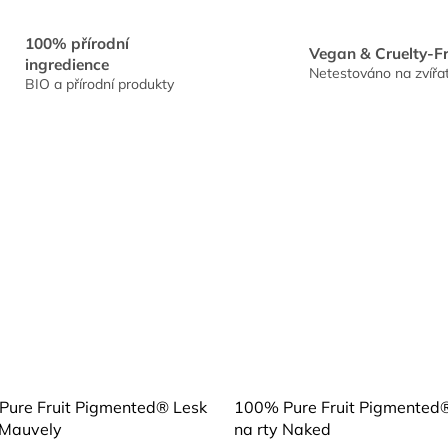
100% přírodní
Vegan & Cruelty-F
ingredience
Netestováno na zvířa
BIO a přírodní produkty
ure Fruit Pigmented® Lesk
100% Pure Fruit Pigmented
 Mauvely
na rty Naked