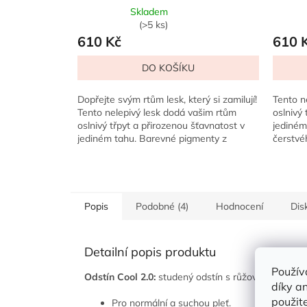
Skladem
Průměrné
Prů
(>5 ks)
hodnocení
hod
610 Kč
610 
produktu
pro
je
je
DO KOŠÍKU
5,0
5,0
z
z
Dopřejte svým rtům lesk, který si zamilují!
Tento n
5
5
Tento nelepivý lesk dodá vašim rtům
oslnivý 
hvězdiček.
hvě
oslnivý třpyt a přirozenou šťavnatost v
jediném
jediném tahu. Barevné pigmenty z
čerstvé
čerstvého ovoce jsou...
zatímco 
Popis
Podobné (4)
Hodnocení
Dis
Detailní popis produktu
Použív
Odstín Cool 2.0:
studený odstín s růžovými podtón
díky a
použite
Pro normální a suchou pleť.