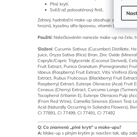
Plné krytí.
Svěží až polosaténový finiš.
Nast
Zdravý, hydratační make-up obsahuje zklidňující BIO
hroznů, kyselinu alfa-lipoovou, vitamín E, pokožku 
Použití:
Natečkováním naneste make-up na čelo, tvá
Složení
: Cucumis Sativus (Cucumber) Distillate, H
Juice, Oryza Sativa (Rice) Bran, Zinc Oxide (Mineral
Caprylic/Capric Triglyceride (Coconut Derived), Cet
Fruit Extract, Punica Granatum (Pomegranate) Fruit 
Idaeus (Raspberry) Fruit Extract, Vitis Vinifera (Gr
Extract, Rubus Fruticosus (Blackberry) Fruit Extra
Raspberry) Extract, Euterpe Oleracea (Acai) Fruit 
Cerasus (Cherry) Extract, Curcuma Longa (Turmeri
Tocopherol (Vitamin E), Euterpe Oleracea Pulp (Ac
(From Red Wine), Camellia Sinensis (Green Tea) Le
Acid (Naturally Occurring In Solandra Flowers), Ben
CI 77891, CI 77499, CI 77491, CI 77492
Q: Co znamená „plné krytí“ u make-upu?
A:
Make-up s plným krytím je navržen tak, aby zakry