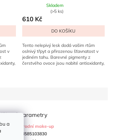
Skladem
Průměrné
(>5 ks)
hodnocení
610 Kč
produktu
je
DO KOŠÍKU
5,0
z
tům
Tento nelepivý lesk dodá vašim rtům
5
ost v
oslnivý třpyt a přirozenou šťavnatost v
hvězdiček.
z
jediném tahu. Barevné pigmenty z
xidanty,
čerstvého ovoce jsou nabité antioxidanty,
zatímco vitamín E,...
lňkové parametry
bu a
gorie
:
Přírodní make-up
a
:
843585103830