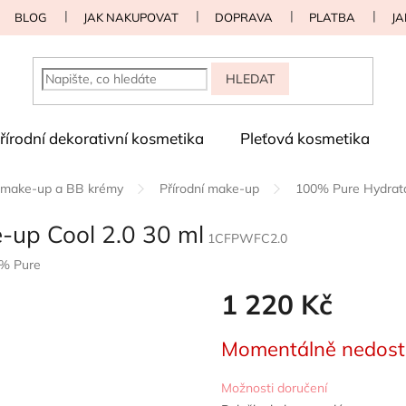
BLOG
JAK NAKUPOVAT
DOPRAVA
PLATBA
JA
HLEDAT
řírodní dekorativní kosmetika
Pleťová kosmetika
í make-up a BB krémy
Přírodní make-up
100% Pure Hydrata
up Cool 2.0 30 ml
1CFPWFC2.0
% Pure
1 220 Kč
Měrná
Momentálně nedos
cena:
Možnosti doručení