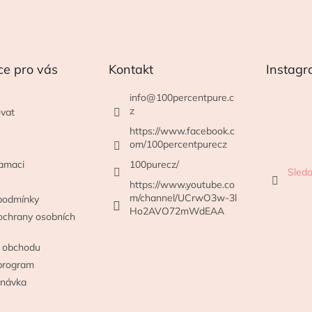
ce pro vás
Kontakt
Instag
info
@
100percentpure.c
z
vat
https://www.facebook.c
om/100percentpurecz
lamaci
100purecz/
Sledo
https://www.youtube.co
m/channel/UCrwO3w-3l
podmínky
Ho2AVO72mWdEAA
ochrany osobních
 obchodu
program
dnávka