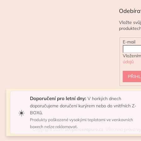
Odebíra
Vložte svů
produktec
E-mail
Vložením
údajů
PŘIHL
Doporučení pro letní dny:
V horkých dnech
doporučujeme doručení kurýrem nebo do vnitřních Z-
☀️
BOXů.
Produkty poškozené vysokými teplotami ve venkovních
boxech nelze reklamovat.
Copyright 2026
100percentpure.cz
. Všechna práva v