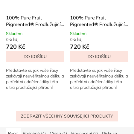
100% Pure Fruit
100% Pure Fruit
Pigmented® Prodlužující
Pigmented® Prodlužující
řasenka Blueberry
řasenka Dark Chocolate
Skladem
Skladem
(>5 ks)
(>5 ks)
Průměrné
Průměrné
720 Kč
720 Kč
hodnocení
hodnocení
produktu
produktu
DO KOŠÍKU
DO KOŠÍKU
je
je
5,0
5,0
z
z
Představte si, jak vaše řasy
Představte si, jak vaše řasy
5
5
získávají neuvěřitelnou délku a
získávají neuvěřitelnou délku a
hvězdiček.
hvězdiček.
perfektní oddělení díky této
perfektní oddělení díky této
ultra prodlužující přírodní
ultra prodlužující přírodní
řasence. Úzký kartáček ve
řasence. Úzký kartáček ve
tvaru přesýpacích hodin
tvaru přesýpacích hodin
jemně...
jemně...
ZOBRAZIT VŠECHNY SOUVISEJÍCÍ PRODUKTY
Popis
Podobné (4)
Videa (1)
Hodnocení (2)
Diskuze