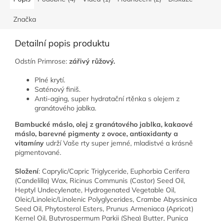
Značka
Detailní popis produktu
Odstín Primrose:
zářivý růžový.
Plné krytí.
Saténový finiš.
Anti-aging, super hydratační rtěnka s olejem z
granátového jablka.
Bambucké máslo, olej z granátového jablka, kakaové
máslo, barevné pigmenty z ovoce, antioxidanty a
vitamíny
udrží Vaše rty super jemné, mladistvé a krásně
pigmentované.
Složení
: Caprylic/Capric Triglyceride, Euphorbia Cerifera
(Candelilla) Wax, Ricinus Communis (Castor) Seed Oil,
Heptyl Undecylenate, Hydrogenated Vegetable Oil,
Oleic/Linoleic/Linolenic Polyglycerides, Crambe Abyssinica
Seed Oil, Phytosterol Esters, Prunus Armeniaca (Apricot)
Kernel Oil, Butyrospermum Parkii (Shea) Butter, Punica