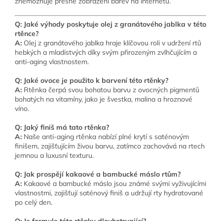
znemožňuje přesné zobrazení barev na internetu.
Q: Jaké výhody poskytuje olej z granátového jablka v této
rtěnce?
A:
Olej z granátového jablka hraje klíčovou roli v udržení rtů
hebkých a mladistvých díky svým přirozeným zvlhčujícím a
anti-aging vlastnostem.
Q: Jaké ovoce je použito k barvení této rtěnky?
A:
Rtěnka čerpá svou bohatou barvu z ovocných pigmentů
bohatých na vitamíny, jako je švestka, malina a hroznové
víno.
Q: Jaký finiš má tato rtěnka?
A:
Naše anti-aging rtěnka nabízí plné krytí s saténovým
finišem, zajišťujícím živou barvu, zatímco zachovává na rtech
jemnou a luxusní texturu.
Q: Jak prospějí kakaové a bambucké máslo rtům?
A:
Kakaové a bambucké máslo jsou známé svými vyživujícími
vlastnostmi, zajišťují saténový finiš a udržují rty hydratované
po celý den.
Q: Je formule této rtěnky dlouhotrvající?