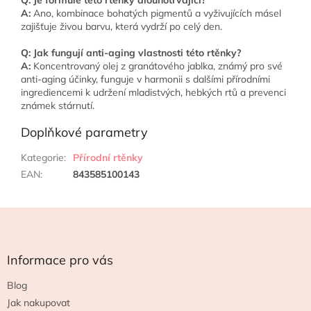
A:
Ano, kombinace bohatých pigmentů a vyživujících másel
zajišťuje živou barvu, která vydrží po celý den.
Q: Jak fungují anti-aging vlastnosti této rtěnky?
A:
Koncentrovaný olej z granátového jablka, známý pro své
anti-aging účinky, funguje v harmonii s dalšími přírodními
ingrediencemi k udržení mladistvých, hebkých rtů a prevenci
známek stárnutí.
Doplňkové parametry
Kategorie
:
Přírodní rtěnky
EAN
:
843585100143
Z
á
p
a
Informace pro vás
t
Blog
í
Jak nakupovat