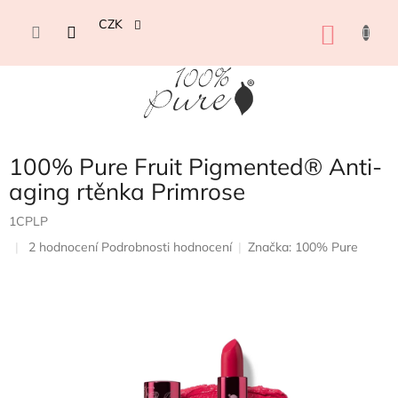
Přejít
na
CZK
NÁKU
obsah
KOŠÍK
100% Pure Fruit Pigmented® Anti-
aging rtěnka Primrose
1CPLP
Průměrné
2 hodnocení
Podrobnosti hodnocení
Značka:
100% Pure
hodnocení
produktu
je
5,0
z
5
hvězdiček.