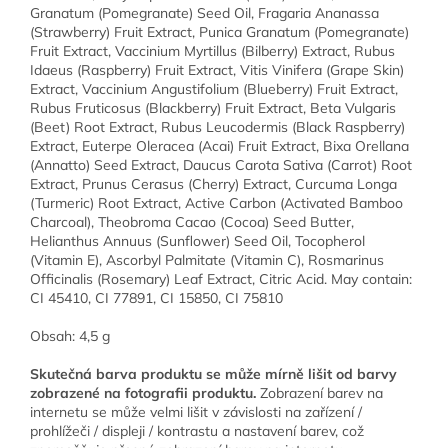
Granatum (Pomegranate) Seed Oil, Fragaria Ananassa
(Strawberry) Fruit Extract, Punica Granatum (Pomegranate)
Fruit Extract, Vaccinium Myrtillus (Bilberry) Extract, Rubus
Idaeus (Raspberry) Fruit Extract, Vitis Vinifera (Grape Skin)
Extract, Vaccinium Angustifolium (Blueberry) Fruit Extract,
Rubus Fruticosus (Blackberry) Fruit Extract, Beta Vulgaris
(Beet) Root Extract, Rubus Leucodermis (Black Raspberry)
Extract, Euterpe Oleracea (Acai) Fruit Extract, Bixa Orellana
(Annatto) Seed Extract, Daucus Carota Sativa (Carrot) Root
Extract, Prunus Cerasus (Cherry) Extract, Curcuma Longa
(Turmeric) Root Extract, Active Carbon (Activated Bamboo
Charcoal), Theobroma Cacao (Cocoa) Seed Butter,
Helianthus Annuus (Sunflower) Seed Oil, Tocopherol
(Vitamin E), Ascorbyl Palmitate (Vitamin C), Rosmarinus
Officinalis (Rosemary) Leaf Extract, Citric Acid. May contain:
CI 45410, CI 77891, CI 15850, CI 75810
Obsah: 4,5 g
Skutečná barva produktu se může mírně lišit od barvy
zobrazené na fotografii produktu.
Zobrazení barev na
internetu se může velmi lišit v závislosti na zařízení /
prohlížeči / displeji / kontrastu a nastavení barev, což