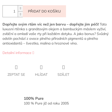
PŘIDAT DO KOŠÍKU
Dopřejte svým rtům víc než jen barvu – dopřejte jim péči!
Tato
luxusní rtěnka s granátovým olejem a bambuckým máslem vyživí,
zvláční a omladí vaše rty při každém dotyku. A jako bonus? Svůdný
odstín pochází z ovoce plného přírodních pigmentů a plného
antioxidantů – švestka, malina a hroznové víno.
Detailní informace
ZEPTAT SE
HLÍDAT
SDÍLET
100% Pure
100 % Pure již od roku 2005