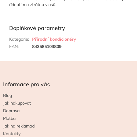
řídnutím a ztrátou vlasů.
Doplňkové parametry
Kategorie
:
Přírodní kondicionéry
EAN
:
843585103809
Z
á
p
a
Informace pro vás
t
Blog
í
Jak nakupovat
Doprava
Platba
Jak na reklamaci
Kontakty