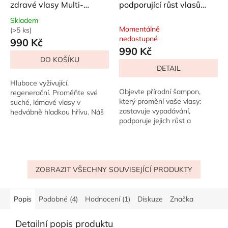
zdravé vlasy Multi-
podporující růst vlasů
Vitamin 474 ml
Glossy Locks 474 ml
Skladem
Momentálně
(>5 ks)
Průměrné
nedostupné
990 Kč
hodnocení
990 Kč
produktu
DO KOŠÍKU
je
DETAIL
5,0
z
Hluboce vyživující,
5
Objevte přírodní šampon,
regenerační. Proměňte své
hvězdiček.
který promění vaše vlasy:
suché, lámavé vlasy v
zastavuje vypadávání,
hedvábně hladkou hřívu. Náš
podporuje jejich růst a
hloubkově vyživující a
pročišťuje...
regenerační šampon s
komplexem multivitaminů
obnovuje...
ZOBRAZIT VŠECHNY SOUVISEJÍCÍ PRODUKTY
Popis
Podobné (4)
Hodnocení (1)
Diskuze
Značka
Detailní popis produktu