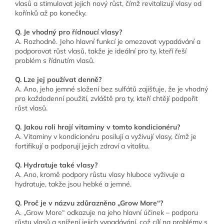
vlasů a stimulovat jejich nový růst, čímž revitalizují vlasy od
kořínků až po konečky.
Q. Je vhodný pro řídnoucí vlasy?
A. Rozhodně. Jeho hlavní funkcí je omezovat vypadávání a
podporovat růst vlasů, takže je ideální pro ty, kteří řeší
problém s řídnutím vlasů.
Q. Lze jej používat denně?
A. Ano, jeho jemné složení bez sulfátů zajišťuje, že je vhodný
pro každodenní použití, zvláště pro ty, kteří chtějí podpořit
růst vlasů.
Q. Jakou roli hrají vitaminy v tomto kondicionéru?
A. Vitaminy v kondicionéru posilují a vyživují vlasy, čímž je
fortifikují a podporují jejich zdraví a vitalitu.
Q. Hydratuje také vlasy?
A. Ano, kromě podpory růstu vlasy hluboce vyživuje a
hydratuje, takže jsou hebké a jemné.
Q. Proč je v názvu zdůrazněno „Grow More“?
A. „Grow More“ odkazuje na jeho hlavní účinek – podporu
růstu vlasů a snížení jejich vypadávání, což cílí na problémy s