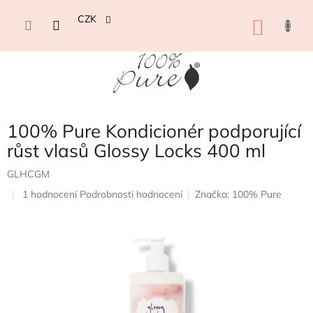
Přejít
na
CZK
NÁKU
obsah
KOŠÍK
100% Pure Kondicionér podporující
růst vlasů Glossy Locks 400 ml
GLHCGM
Průměrné
1 hodnocení
Podrobnosti hodnocení
Značka:
100% Pure
hodnocení
produktu
je
5,0
z
5
hvězdiček.