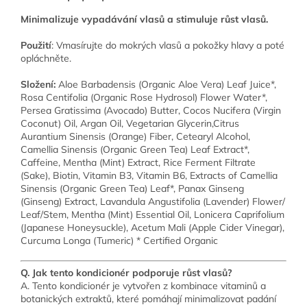
Minimalizuje vypadávání vlasů a stimuluje růst vlasů.
Použití
: Vmasírujte do mokrých vlasů a pokožky hlavy a poté
opláchněte.
Složení:
Aloe Barbadensis (Organic Aloe Vera) Leaf Juice*,
Rosa Centifolia (Organic Rose Hydrosol) Flower Water*,
Persea Gratissima (Avocado) Butter, Cocos Nucifera (Virgin
Coconut) Oil, Argan Oil, Vegetarian Glycerin,Citrus
Aurantium Sinensis (Orange) Fiber, Cetearyl Alcohol,
Camellia Sinensis (Organic Green Tea) Leaf Extract*,
Caffeine, Mentha (Mint) Extract, Rice Ferment Filtrate
(Sake), Biotin, Vitamin B3, Vitamin B6, Extracts of Camellia
Sinensis (Organic Green Tea) Leaf*, Panax Ginseng
(Ginseng) Extract, Lavandula Angustifolia (Lavender) Flower/
Leaf/Stem, Mentha (Mint) Essential Oil, Lonicera Caprifolium
(Japanese Honeysuckle), Acetum Mali (Apple Cider Vinegar),
Curcuma Longa (Tumeric) * Certified Organic
Q. Jak tento kondicionér podporuje růst vlasů?
A. Tento kondicionér je vytvořen z kombinace vitaminů a
botanických extraktů, které pomáhají minimalizovat padání