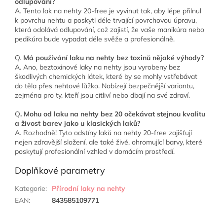
odlupování?
A. Tento lak na nehty 20-free je vyvinut tak, aby lépe přilnul
k povrchu nehtu a poskytl déle trvající povrchovou úpravu,
která odolává odlupování, což zajistí, že vaše manikúra nebo
pedikúra bude vypadat déle svěže a profesionálně.
Q.
Má používání laku na nehty bez toxinů nějaké výhody?
A. Ano, beztoxinové laky na nehty jsou vyrobeny bez
škodlivých chemických látek, které by se mohly vstřebávat
do těla přes nehtové lůžko. Nabízejí bezpečnější variantu,
zejména pro ty, kteří jsou citliví nebo dbají na své zdraví.
Q
. Mohu od laku na nehty bez 20 očekávat stejnou kvalitu
a živost barev jako u klasických laků?
A. Rozhodně! Tyto odstíny laků na nehty 20-free zajišťují
nejen zdravější složení, ale také živé, ohromující barvy, které
poskytují profesionální vzhled v domácím prostředí.
Doplňkové parametry
Kategorie
:
Přírodní laky na nehty
EAN
:
843585109771