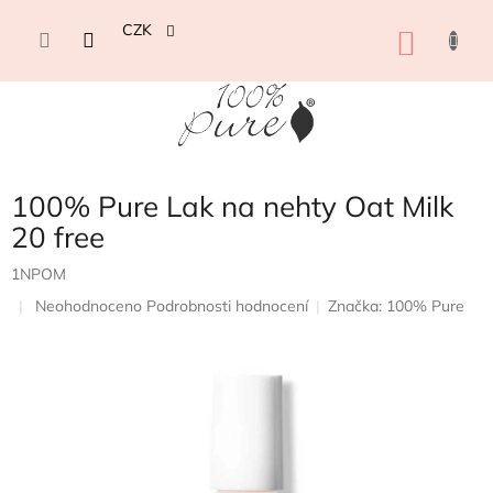
Přejít
na
CZK
NÁKU
obsah
KOŠÍK
100% Pure Lak na nehty Oat Milk
20 free
1NPOM
Průměrné
Neohodnoceno
Podrobnosti hodnocení
Značka:
100% Pure
hodnocení
produktu
je
0,0
z
5
hvězdiček.