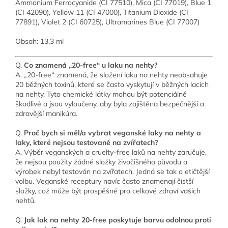
Ammonium Ferrocyanide (CI 77510), Mica (CI 77019), Blue 1
(CI 42090), Yellow 11 (CI 47000), Titanium Dioxide (CI
77891), Violet 2 (CI 60725), Ultramarines Blue (CI 77007)
Obsah: 13,3 ml
Q.
Co znamená „20-free“ u laku na nehty?
A. „20-free“ znamená, že složení laku na nehty neobsahuje
20 běžných toxinů, které se často vyskytují v běžných lacích
na nehty. Tyto chemické látky mohou být potenciálně
škodlivé a jsou vyloučeny, aby byla zajištěna bezpečnější a
zdravější manikúra.
Q.
Proč bych si měl/a vybrat veganské laky na nehty a
laky, které nejsou testované na zvířatech?
A. Výběr veganských a cruelty-free laků na nehty zaručuje,
že nejsou použity žádné složky živočišného původu a
výrobek nebyl testován na zvířatech. Jedná se tak o etičtější
volbu. Veganské receptury navíc často znamenají čistší
složky, což může být prospěšné pro celkové zdraví vašich
nehtů.
Q.
Jak lak na nehty 20-free poskytuje barvu odolnou proti