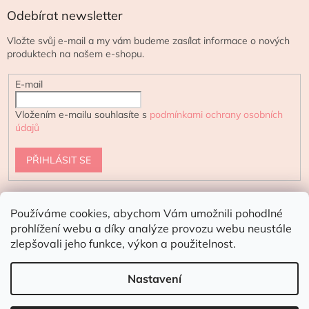
Odebírat newsletter
Vložte svůj e-mail a my vám budeme zasílat informace o nových
produktech na našem e-shopu.
E-mail
Vložením e-mailu souhlasíte s
podmínkami ochrany osobních
údajů
PŘIHLÁSIT SE
Používáme cookies, abychom Vám umožnili pohodlné
urtekram.cz
ecoteeno.cz - eshop s přírodní kosmetikou
prohlížení webu a díky analýze provozu webu neustále
zlepšovali jeho funkce, výkon a použitelnost.
Doporučení pro letní dny:
V horkých
dnech doporučujeme doručení kurýrem
Nastavení
Vytvořil Shoptet
☀️
nebo do vnitřních Z-BOXů.
Produkty poškozené vysokými teplotami ve