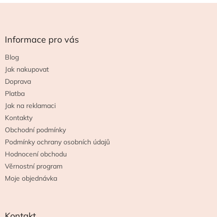
Z
á
p
a
Informace pro vás
t
Blog
í
Jak nakupovat
Doprava
Platba
Jak na reklamaci
Kontakty
Obchodní podmínky
Podmínky ochrany osobních údajů
Hodnocení obchodu
Věrnostní program
Moje objednávka
Kontakt