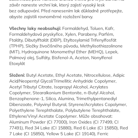
závěr naneste vrchní lak, který zajistí vysoký lesk
bez odlupování. Před nanesením lak důkladně protřepejte,
abyste zajistili rovnoměrné rozložení barvy.
Všechny laky neobsahují:
Formaldehyd, Toluen, Kafr,
Formaldehydová pryskyřice, Xylen, Parabeny, Parfém,
Ftaláty, Dibutylftalát (DBP), Etyltosylamid Trifenylfosfát
(TPHP), Složky živočišného původu, Methylisothiazolinone
(MIT), Hydroquinone Monomethyl Ether (MEHQ), Lepek,
Palmový olej, Sulfáty, Bisfenol-A, Aceton, Nonylfenol
Etoxylát
Složení:
Butyl Acetate, Ethyl Acetate, Nitrocellulose, Adipic
Acid/Neopentyl Glycol/Trimellitic Anhydride Copolymer,
Acetyl Tributyl Citrate, Isopropyl Alcohol, Acrylates
Copolymer, Stearalkonium Bentonite, n-Butyl Alcohol,
Benzophenone-1, Silica, Alumina, Trimethylpentanediyl
Dibenzoate, Polyvinyl Butyral, Styrene/Acrylates Copolymer,
Polyethylene Terephthalate, Polybutylene Terephthalate,
Ethylene/Vinyl Acetate Copolymer. Může obsahovat:
Aluminum Powder (CI 77000), Iron Oxides (CI 77499, CI
77491), Red 34 Lake (CI 15880), Red 6 Lake (CI 15850), Red
7 Lake (CI 15850), Yellow 5 Lake (CI 19140), Ferric