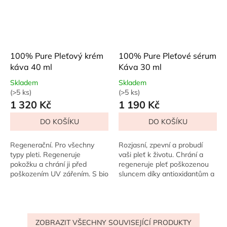
100% Pure Pleťový krém
100% Pure Pleťové sérum
káva 40 ml
Káva 30 ml
Skladem
Skladem
(>5 ks)
(>5 ks)
Průměrné
Průměrné
1 320 Kč
1 190 Kč
hodnocení
hodnocení
produktu
produktu
DO KOŠÍKU
DO KOŠÍKU
je
je
5,0
5,0
z
z
Regenerační. Pro všechny
Rozjasní, zpevní a probudí
5
5
typy pleti. Regeneruje
vaši pleť k životu. Chrání a
hvězdiček.
hvězdiček.
pokožku a chrání ji před
regeneruje pleť poškozenou
poškozením UV zářením. S bio
sluncem díky antioxidantům a
extraktem z kávových zrn,
extraktu z kávových zrn. Toto
kofeinem a silnými
hydratační a obnovující
antioxidanty, jako je...
sérum,...
ZOBRAZIT VŠECHNY SOUVISEJÍCÍ PRODUKTY