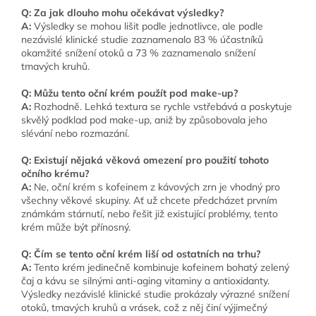
Q: Za jak dlouho mohu očekávat výsledky?
A:
Výsledky se mohou lišit podle jednotlivce, ale podle
nezávislé klinické studie zaznamenalo 83 % účastníků
okamžité snížení otoků a 73 % zaznamenalo snížení
tmavých kruhů.
Q: Můžu tento oční krém použít pod make-up?
A:
Rozhodně. Lehká textura se rychle vstřebává a poskytuje
skvělý podklad pod make-up, aniž by způsobovala jeho
slévání nebo rozmazání.
Q: Existují nějaká věková omezení pro použití tohoto
očního krému?
A:
Ne, oční krém s kofeinem z kávových zrn je vhodný pro
všechny věkové skupiny. Ať už chcete předcházet prvním
známkám stárnutí, nebo řešit již existující problémy, tento
krém může být přínosný.
Q: Čím se tento oční krém liší od ostatních na trhu?
A:
Tento krém jedinečně kombinuje kofeinem bohatý zelený
čaj a kávu se silnými anti-aging vitaminy a antioxidanty.
Výsledky nezávislé klinické studie prokázaly výrazné snížení
otoků, tmavých kruhů a vrásek, což z něj činí výjimečný