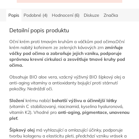
Popis
Podobné (4)
Hodnocení (6)
Diskuze
Značka
Detailní popis produktu
Oční krém proti tmavým kruhům a váčkům pod očima.Oční
krém nabitý kofeinem ze zelených kávových zrn
zmírňuje
váčky pod očima a zabraňuje jejich vzniku, podporuje
správnou krevní cirkulaci a zesvětluje tmavé kruhy pod
očima.
Obsahuje BIO aloe vera, vzácný výživný BIO šípkový olej a
anti-aging vitamíny a antioxidanty bojující proti stárnutí
pokožky. Nedráždí oči.
Složení
krému nabízí
bohatší výživu a účinnější látky
(vitamín C stabilizovaný, niacinamid, kyselina hyaluronová,
vitamín K2). Vhodné pro
anti-aging, pigmentace, unavenou
pleť
.
Šípkový olej
má vyhlazující a omlazující účinky, podporuje
tvorbu kolagenu a elasticitu pleti, předchází vzniku vrásek a