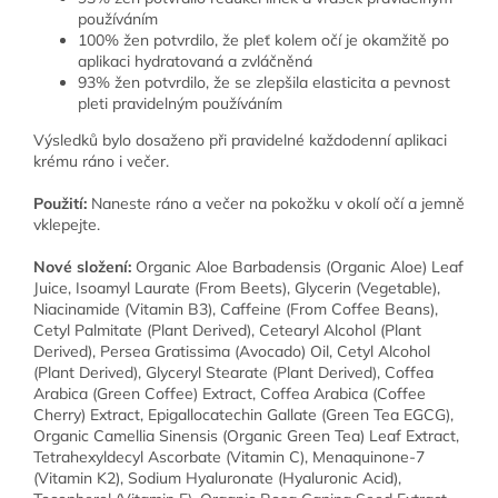
používáním
100% žen potvrdilo, že pleť kolem očí je okamžitě po
aplikaci hydratovaná a zvláčněná
93% žen potvrdilo, že se zlepšila elasticita a pevnost
pleti pravidelným používáním
Výsledků bylo dosaženo při pravidelné každodenní aplikaci
krému ráno i večer.
Použití:
Naneste ráno a večer na pokožku v okolí očí a jemně
vklepejte.
Nové složení:
Organic Aloe Barbadensis (Organic Aloe) Leaf
Juice, Isoamyl Laurate (From Beets), Glycerin (Vegetable),
Niacinamide (Vitamin B3), Caffeine (From Coffee Beans),
Cetyl Palmitate (Plant Derived), Cetearyl Alcohol (Plant
Derived), Persea Gratissima (Avocado) Oil, Cetyl Alcohol
(Plant Derived), Glyceryl Stearate (Plant Derived), Coffea
Arabica (Green Coffee) Extract, Coffea Arabica (Coffee
Cherry) Extract, Epigallocatechin Gallate (Green Tea EGCG),
Organic Camellia Sinensis (Organic Green Tea) Leaf Extract,
Tetrahexyldecyl Ascorbate (Vitamin C), Menaquinone-7
(Vitamin K2), Sodium Hyaluronate (Hyaluronic Acid),