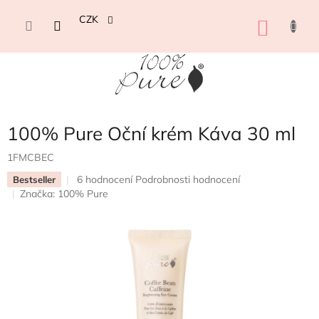
Přejít
na
CZK
NÁKU
obsah
KOŠÍK
100% Pure Oční krém Káva 30 ml
1FMCBEC
Průměrné
6 hodnocení
Podrobnosti hodnocení
Bestseller
hodnocení
Značka:
100% Pure
produktu
je
4,7
z
5
hvězdiček.