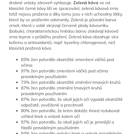
drobné vrásky zároveň vyhlazuje.
Zelená káva
se od
klasické černé kávy liší ve zpracování, zelená kávová zrna
totiž nejsou pražena a díky tomu jsou v nich uchovány látky,
které by se pražením odstranily. Zelená je původní barva
zrnek, která v sobě skrývají červené plody kávovníku
(bobule), charakteristickou hnědou barvu získávají kávová
zrna teprve v průběhu pražení. Zelená káva obsahuje více
kofeinu a antioxidantů, např. kyseliny chlorogenové, než
klasická pražená káva.
83% žen potvrdilo okamžité zmenšení váčků pod
očima
97% žen potvrdilo zmenšení váčků pod očima
pravidelným používáním
73% žen potvrdilo okamžité zmírnění tmavých kruhů
87% žen potvrdilo zmírnění tmavých kruhů
pravidelným používáním
87% žen potvrdilo, že okolí jejich očí vypadá okamžitě
odpočatě, osvěženě a procitnutě
80% žen potvrdilo, že krém dokáže ihned redukovat
vzhled linek a vrásek kolem očí
97% žen potvrdilo, že okolí jejich očí je jemnější a
hladší pravidelným používáním
93% žen potvrdilo redukci linek a vrásek pravidelným