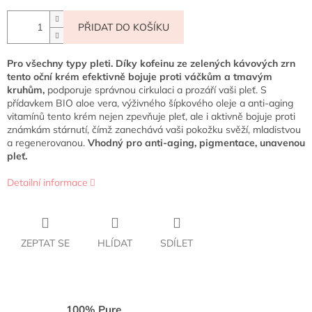
PŘIDAT DO KOŠÍKU
Pro všechny typy pleti. Díky kofeinu ze zelených kávových zrn
tento oční krém efektivně bojuje proti váčkům a tmavým
kruhům,
podporuje správnou cirkulaci a prozáří vaši pleť. S
přídavkem BIO aloe vera, výživného šípkového oleje a anti-aging
vitamínů tento krém nejen zpevňuje pleť, ale i aktivně bojuje proti
známkám stárnutí, čímž zanechává vaši pokožku svěží, mladistvou
a regenerovanou.
Vhodný pro anti-aging, pigmentace, unavenou
pleť.
Detailní informace
ZEPTAT SE
HLÍDAT
SDÍLET
100% Pure