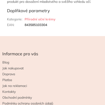
produkt pro dosažení mladistvého a svěžího vzhledu očí.
Doplňkové parametry
Kategorie
:
Přírodní oční krémy
EAN
:
843585103304
Z
á
p
a
Informace pro vás
t
Blog
í
Jak nakupovat
Doprava
Platba
Jak na reklamaci
Kontakty
Obchodní podmínky
Podmínky ochrany osobních údajů