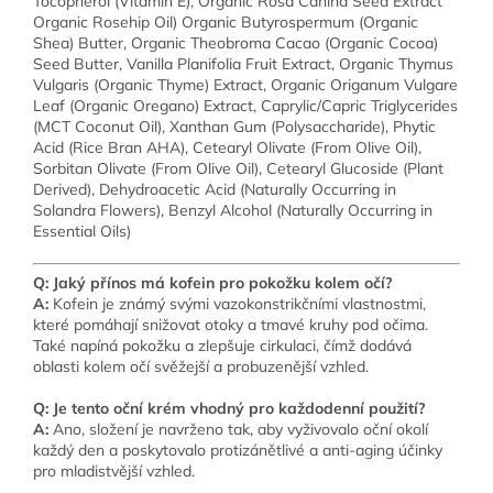
Tocopherol (Vitamin E), Organic Rosa Canina Seed Extract
Organic Rosehip Oil) Organic Butyrospermum (Organic
Shea) Butter, Organic Theobroma Cacao (Organic Cocoa)
Seed Butter, Vanilla Planifolia Fruit Extract, Organic Thymus
Vulgaris (Organic Thyme) Extract, Organic Origanum Vulgare
Leaf (Organic Oregano) Extract, Caprylic/Capric Triglycerides
(MCT Coconut Oil), Xanthan Gum (Polysaccharide), Phytic
Acid (Rice Bran AHA), Cetearyl Olivate (From Olive Oil),
Sorbitan Olivate (From Olive Oil), Cetearyl Glucoside (Plant
Derived), Dehydroacetic Acid (Naturally Occurring in
Solandra Flowers), Benzyl Alcohol (Naturally Occurring in
Essential Oils)
Q: Jaký přínos má kofein pro pokožku kolem očí?
A:
Kofein je známý svými vazokonstrikčními vlastnostmi,
které pomáhají snižovat otoky a tmavé kruhy pod očima.
Také napíná pokožku a zlepšuje cirkulaci, čímž dodává
oblasti kolem očí svěžejší a probuzenější vzhled.
Q: Je tento oční krém vhodný pro každodenní použití?
A:
Ano, složení je navrženo tak, aby vyživovalo oční okolí
každý den a poskytovalo protizánětlivé a anti-aging účinky
pro mladistvější vzhled.