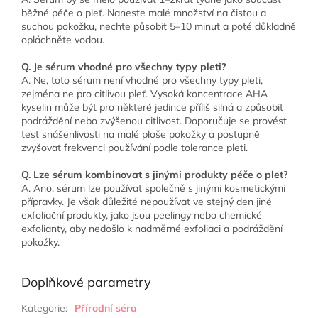
běžné péče o pleť. Naneste malé množství na čistou a
suchou pokožku, nechte působit 5–10 minut a poté důkladně
opláchněte vodou.
Q. Je sérum vhodné pro všechny typy pleti?
A. Ne, toto sérum není vhodné pro všechny typy pleti,
zejména ne pro citlivou pleť. Vysoká koncentrace AHA
kyselin může být pro některé jedince příliš silná a způsobit
podráždění nebo zvýšenou citlivost. Doporučuje se provést
test snášenlivosti na malé ploše pokožky a postupně
zvyšovat frekvenci používání podle tolerance pleti.
Q. Lze sérum kombinovat s jinými produkty péče o pleť?
A. Ano, sérum lze používat společně s jinými kosmetickými
přípravky. Je však důležité nepoužívat ve stejný den jiné
exfoliační produkty, jako jsou peelingy nebo chemické
exfolianty, aby nedošlo k nadměrné exfoliaci a podráždění
pokožky.
Doplňkové parametry
Kategorie
:
Přírodní séra