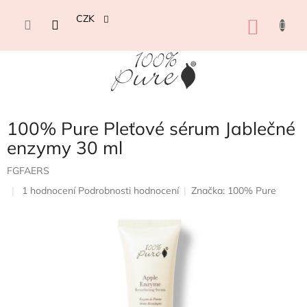
Přejít
na
CZK
NÁKU
obsah
KOŠÍK
100% Pure Pleťové sérum Jablečné
enzymy 30 ml
FGFAERS
Průměrné
1 hodnocení
Podrobnosti hodnocení
Značka:
100% Pure
hodnocení
produktu
je
5,0
z
5
hvězdiček.