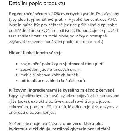
Detailní popis produktu
Regenerační sérum s 10% ovocných kyselin
. Pro všechny
typy pleti
(vyjma citlivé pleti -
Vysoká koncentrace AHA
kyselin může být pro některé jedince příliš silná a způsobit
podráždění nebo zvýšenou citlivost. Doporučuje se provést
test snášenlivosti na malé ploše pokožky a postupně
zvyšovat frekvenci používání podle tolerance pleti.)
Hlavní funkcí tohoto séra je
rozjasnění pokožky a sjednocení tónu pleti
zesvětlení jizev a tmavých skvrn
rychlejší obnova kožních buněk
minimalizace vzhledu kožních pórů.
Klíčovými ingrediencemi je kyselina mléčná z červené
řepy,
kyselina hyaluronová, kyselina kojová z fermentované
rýže (sake), extrakt z borůvek, z cukrové třtiny, z javoru
cukrového, pomerančů, citronů, lékořice a jablek, enzymy z
ananasu a papáji, konjac.
Složení obsahuje bio šťávu z
aloe vera, která pleť
hydratuje a zklidňuje, rostlinný glycerin pro udržení