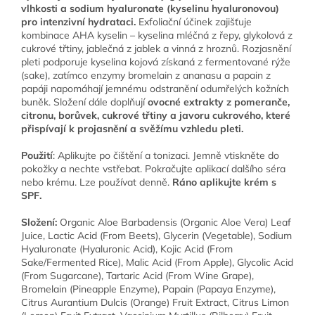
vlhkosti a sodium hyaluronate (kyselinu hyaluronovou)
pro intenzivní hydrataci.
Exfoliační účinek zajišťuje
kombinace AHA kyselin – kyselina mléčná z řepy, glykolová z
cukrové třtiny, jablečná z jablek a vinná z hroznů. Rozjasnění
pleti podporuje kyselina kojová získaná z fermentované rýže
(sake), zatímco enzymy bromelain z ananasu a papain z
papáji napomáhají jemnému odstranění odumřelých kožních
buněk. Složení dále doplňují
ovocné extrakty z pomeranče,
citronu, borůvek, cukrové třtiny a javoru cukrového, které
přispívají k projasnění a svěžímu vzhledu pleti.
Použití
: Aplikujte po čištění a tonizaci. Jemně vtiskněte do
pokožky a nechte vstřebat. Pokračujte aplikací dalšího séra
nebo krému. Lze používat denně.
Ráno aplikujte krém s
SPF.
Složení:
Organic Aloe Barbadensis (Organic Aloe Vera) Leaf
Juice, Lactic Acid (From Beets), Glycerin (Vegetable), Sodium
Hyaluronate (Hyaluronic Acid), Kojic Acid (From
Sake/Fermented Rice), Malic Acid (From Apple), Glycolic Acid
(From Sugarcane), Tartaric Acid (From Wine Grape),
Bromelain (Pineapple Enzyme), Papain (Papaya Enzyme),
Citrus Aurantium Dulcis (Orange) Fruit Extract, Citrus Limon