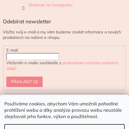
Sledovat na Instagramu
Odebírat newsletter
Vložte svůj e-mail a my vám budeme zasílat informace o nových
produktech na našem e-shopu.
E-mail
Vložením e-mailu souhlasíte s
podmínkami ochrany osobních
údajů
PŘIHLÁSIT SE
Používáme cookies, abychom Vám umožnili pohodlné
urtekram.cz
ecoteeno.cz - eshop s přírodní kosmetikou
prohlížení webu a díky analýze provozu webu neustále
zlepšovali jeho funkce, výkon a použitelnost.
Doporučení pro letní dny:
V horkých