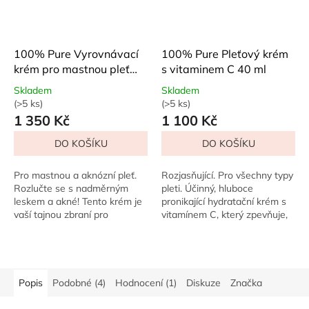
100% Pure Vyrovnávací
100% Pure Pleťový krém
krém pro mastnou pleť
s vitaminem C 40 ml
Tea Tree 30 ml
Skladem
Skladem
(>5 ks)
(>5 ks)
Průměrné
Průměrné
1 350 Kč
1 100 Kč
hodnocení
hodnocení
produktu
produktu
DO KOŠÍKU
DO KOŠÍKU
je
je
5,0
5,0
z
z
Pro mastnou a aknózní pleť.
Rozjasňující. Pro všechny typy
5
5
Rozlučte se s nadměrným
pleti. Účinný, hluboce
hvězdiček.
hvězdiček.
leskem a akné! Tento krém je
pronikající hydratační krém s
vaší tajnou zbraní pro
vitamínem C, který zpevňuje,
mastnou pleť, která potřebuje
rozjasňuje a intenzivně
skutečnou péči. Lehká
hydratuje pro zářivou,
textura, plná...
mladistvou pleť.
Popis
Podobné (4)
Hodnocení (1)
Diskuze
Značka