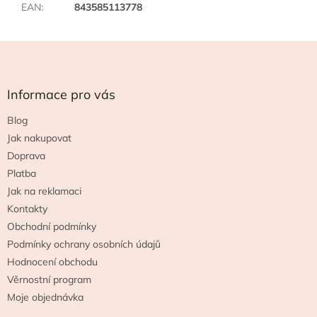
EAN
:
843585113778
Z
á
p
a
Informace pro vás
t
Blog
í
Jak nakupovat
Doprava
Platba
Jak na reklamaci
Kontakty
Obchodní podmínky
Podmínky ochrany osobních údajů
Hodnocení obchodu
Věrnostní program
Moje objednávka