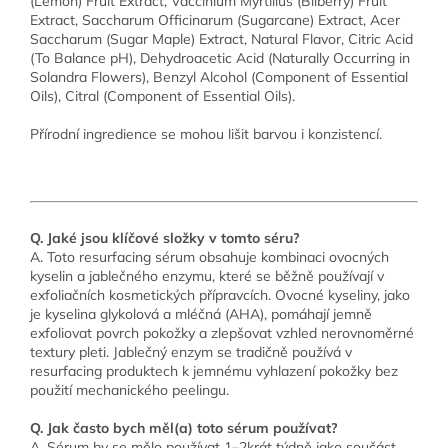
(Lemon) Fruit Extract, Vaccinium Myrtillus (Bilberry) Fruit
Extract, Saccharum Officinarum (Sugarcane) Extract, Acer
Saccharum (Sugar Maple) Extract, Natural Flavor, Citric Acid
(To Balance pH), Dehydroacetic Acid (Naturally Occurring in
Solandra Flowers), Benzyl Alcohol (Component of Essential
Oils), Citral (Component of Essential Oils).
Přírodní ingredience se mohou lišit barvou i konzistencí.
Q. Jaké jsou klíčové složky v tomto séru?
A. Toto resurfacing sérum obsahuje kombinaci ovocných
kyselin a jablečného enzymu, které se běžně používají v
exfoliačních kosmetických přípravcích. Ovocné kyseliny, jako
je kyselina glykolová a mléčná (AHA), pomáhají jemně
exfoliovat povrch pokožky a zlepšovat vzhled nerovnoměrné
textury pleti. Jablečný enzym se tradičně používá v
resurfacing produktech k jemnému vyhlazení pokožky bez
použití mechanického peelingu.
Q. Jak často bych měl(a) toto sérum používat?
A. Sérum by se mělo používat 1–2krát týdně jako součást