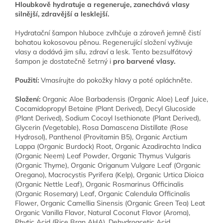
Hloubkově hydratuje a regeneruje, zanechává vlasy
silnější, zdravější a lesklejší.
Hydratační šampon hluboce zvlhčuje a zároveň jemně čistí
bohatou kokosovou pěnou. Regenerující složení vyživuje
vlasy a dodává jim sílu, zdraví a lesk. Tento bezsulfátový
šampon je dostatečně šetrný i
pro barvené vlasy.
Použití:
Vmasírujte do pokožky hlavy a poté opláchněte.
Složení:
Organic Aloe Barbadensis (Organic Aloe) Leaf Juice,
Cocamidopropyl Betaine (Plant Derived), Decyl Glucoside
(Plant Derived), Sodium Cocoyl Isethionate (Plant Derived),
Glycerin (Vegetable), Rosa Damascena Distillate (Rose
Hydrosol), Panthenol (Provitamin B5), Organic Arctium
Lappa (Organic Burdock) Root, Organic Azadirachta Indica
(Organic Neem) Leaf Powder, Organic Thymus Vulgaris
(Organic Thyme), Organic Origanum Vulgare Leaf (Organic
Oregano), Macrocystis Pyrifera (Kelp), Organic Urtica Dioica
(Organic Nettle Leaf), Organic Rosmarinus Officinalis
(Organic Rosemary) Leaf, Organic Calendula Officinalis
Flower, Organic Camellia Sinensis (Organic Green Tea) Leat
Organic Vanilla Flavor, Natural Coconut Flavor (Aroma),
Phytic Acid (Rice Bran AHA), Dehydroacetic Acid