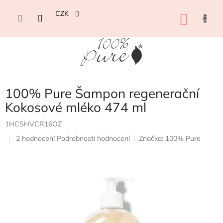
Přejít
na
CZK
NÁKU
obsah
KOŠÍK
100% Pure Šampon regenerační
Kokosové mléko 474 ml
1HCSHVCR16OZ
Průměrné
2 hodnocení
Podrobnosti hodnocení
Značka:
100% Pure
hodnocení
produktu
je
5,0
z
5
hvězdiček.