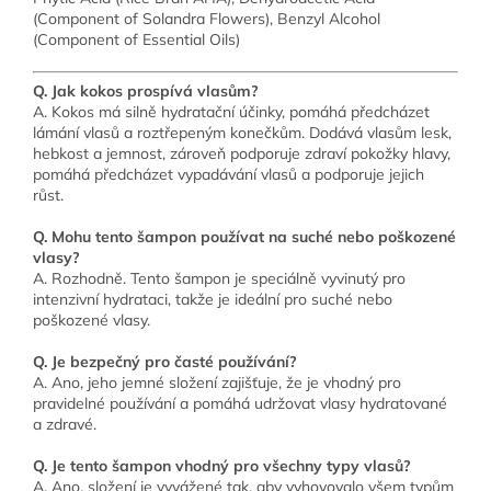
(Component of Solandra Flowers), Benzyl Alcohol
(Component of Essential Oils)
Q. Jak kokos prospívá vlasům?
A. Kokos má silně hydratační účinky, pomáhá předcházet
lámání vlasů a roztřepeným konečkům. Dodává vlasům lesk,
hebkost a jemnost, zároveň podporuje zdraví pokožky hlavy,
pomáhá předcházet vypadávání vlasů a podporuje jejich
růst.
Q. Mohu tento šampon používat na suché nebo poškozené
vlasy?
A. Rozhodně. Tento šampon je speciálně vyvinutý pro
intenzivní hydrataci, takže je ideální pro suché nebo
poškozené vlasy.
Q. Je bezpečný pro časté používání?
A. Ano, jeho jemné složení zajišťuje, že je vhodný pro
pravidelné používání a pomáhá udržovat vlasy hydratované
a zdravé.
Q. Je tento šampon vhodný pro všechny typy vlasů?
A. Ano, složení je vyvážené tak, aby vyhovovalo všem typům