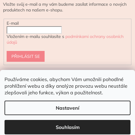
Vložte svůj e-mail a my vám budeme zasílat informace o nových
produktech na našem e-shopu.
E-mail
Vložením e-mailu souhlasíte s
podmínkami ochrany osobních
údajů
PŘIHLÁSIT SE
Používáme cookies, abychom Vám umožnili pohodlné
urtekram.cz
ecoteeno.cz - eshop s přírodní kosmetikou
prohlížení webu a díky analýze provozu webu neustále
zlepšovali jeho funkce, výkon a použitelnost.
Doporučení pro letní dny:
V horkých
dnech doporučujeme doručení kurýrem
Nastavení
Vytvořil Shoptet
☀️
nebo do vnitřních Z-BOXů.
Produkty poškozené vysokými teplotami ve
Souhlasím
venkovních boxech nelze reklamovat.
Copyright 2026
100percentpure.cz
. Všechna práva vyhrazena.