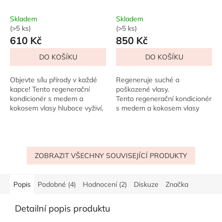
236 ml
390 ml
Skladem
Skladem
(>5 ks)
(>5 ks)
610 Kč
850 Kč
DO KOŠÍKU
DO KOŠÍKU
Objevte sílu přírody v každé
Regeneruje suché a
kapce! Tento regenerační
poškozené vlasy.
kondicionér s medem a
Tento regenerační kondicionér
kokosem vlasy hluboce vyživí,
s medem a kokosem vlasy
intenzivně hydratuje...
hluboce vyživí, intenzivně
hydratuje a dodá jim zpět
jejich přirozenou...
ZOBRAZIT VŠECHNY SOUVISEJÍCÍ PRODUKTY
Popis
Podobné (4)
Hodnocení (2)
Diskuze
Značka
Detailní popis produktu