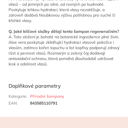
vlasů – od jemných po silné, od rovných po kudrnaté.
Poskytuje lehkou hydrataci, která vlasy nezatěžuje, a
zároveň dodává hloubkovou výživu potřebnou pro suché či
křehké vlasy.
Q. Jaké klíčové složky dělají tento šampon regeneračním?
A. Toto složení je bohaté na botanické ingredience plné živin.
Aloe vera poskytuje zklidňující hydrataci vlasové pokožce i
vlasům, zatímco kořen lopuchu a list kopřivy podporují zdravý
růst a pevnost vlasů. Rozmarýn a zelený čaj dodávají
antioxidační ochranu, která pomáhá dlouhodobě udržovat
lesk a odolnost vlasů.
Doplňkové parametry
Kategorie
:
Přírodní šampony
EAN
:
843585110791
Z
á