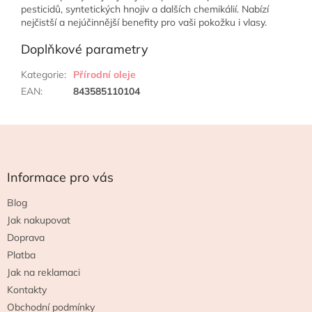
pesticidů, syntetických hnojiv a dalších chemikálií. Nabízí
nejčistší a nejúčinnější benefity pro vaši pokožku i vlasy.
Doplňkové parametry
Kategorie
:
Přírodní oleje
EAN
:
843585110104
Z
á
p
a
Informace pro vás
t
Blog
í
Jak nakupovat
Doprava
Platba
Jak na reklamaci
Kontakty
Obchodní podmínky