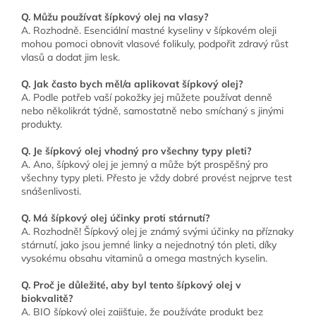
Q. Můžu používat šípkový olej na vlasy?
A. Rozhodně. Esenciální mastné kyseliny v šípkovém oleji
mohou pomoci obnovit vlasové folikuly, podpořit zdravý růst
vlasů a dodat jim lesk.
Q. Jak často bych měl/a aplikovat šípkový olej?
A. Podle potřeb vaší pokožky jej můžete používat denně
nebo několikrát týdně, samostatně nebo smíchaný s jinými
produkty.
Q. Je šípkový olej vhodný pro všechny typy pleti?
A. Ano, šípkový olej je jemný a může být prospěšný pro
všechny typy pleti. Přesto je vždy dobré provést nejprve test
snášenlivosti.
Q. Má šípkový olej účinky proti stárnutí?
A. Rozhodně! Šípkový olej je známý svými účinky na příznaky
stárnutí, jako jsou jemné linky a nejednotný tón pleti, díky
vysokému obsahu vitaminů a omega mastných kyselin.
Q. Proč je důležité, aby byl tento šípkový olej v
biokvalitě?
A. BIO šípkový olej zajišťuje, že používáte produkt bez