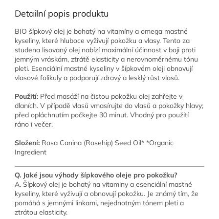
Detailní popis produktu
BIO šípkový olej je bohatý na vitamíny a omega mastné
kyseliny, které hluboce vyživují pokožku a vlasy. Tento za
studena lisovaný olej nabízí maximální účinnost v boji proti
jemným vráskám, ztrátě elasticity a nerovnoměrnému tónu
pleti. Esenciální mastné kyseliny v šípkovém oleji obnovují
vlasové folikuly a podporují zdravý a lesklý růst vlasů.
Použití:
Před masáží na čistou pokožku olej zahřejte v
dlaních. V případě vlasů vmasírujte do vlasů a pokožky hlavy;
před opláchnutím počkejte 30 minut. Vhodný pro použití
ráno i večer.
Složení:
Rosa Canina (Rosehip) Seed Oil* *Organic
Ingredient
Q. Jaké jsou výhody šípkového oleje pro pokožku?
A. Šípkový olej je bohatý na vitaminy a esenciální mastné
kyseliny, které vyživují a obnovují pokožku. Je známý tím, že
pomáhá s jemnými linkami, nejednotným tónem pleti a
ztrátou elasticity.