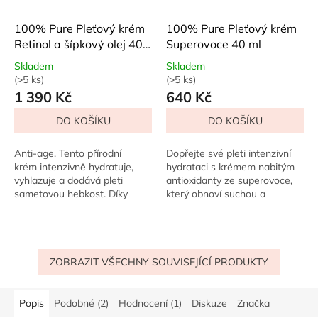
100% Pure Pleťový krém
100% Pure Pleťový krém
Retinol a šípkový olej 40
Superovoce 40 ml
ml
Skladem
Skladem
(>5 ks)
(>5 ks)
Průměrné
Průměrné
1 390 Kč
640 Kč
hodnocení
hodnocení
produktu
produktu
DO KOŠÍKU
DO KOŠÍKU
je
je
5,0
4,0
z
z
Anti-age. Tento přírodní
Dopřejte své pleti intenzivní
5
5
krém intenzivně hydratuje,
hydrataci s krémem nabitým
hvězdiček.
hvězdiček.
vyhlazuje a dodává pleti
antioxidanty ze superovoce,
sametovou hebkost. Díky
který obnoví suchou a
účinkům retinolu a šípkového
unavenou pokožku....
oleje viditelně omlazuje,
sjednocuje tón...
ZOBRAZIT VŠECHNY SOUVISEJÍCÍ PRODUKTY
Popis
Podobné (2)
Hodnocení (1)
Diskuze
Značka