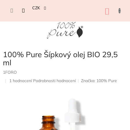
Přejít
na
CZK
NÁKU
obsah
KOŠÍK
100% Pure Šípkový olej BIO 29,5
ml
1FORO
Průměrné
1 hodnocení
Podrobnosti hodnocení
Značka:
100% Pure
hodnocení
produktu
je
5,0
z
5
hvězdiček.