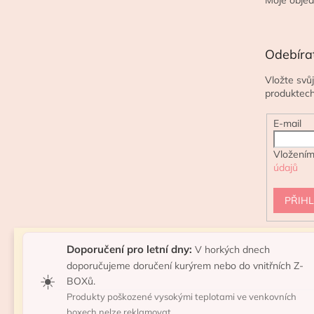
Odebíra
Vložte svů
produktec
E-mail
Vložením
údajů
PŘIHL
Doporučení pro letní dny:
V horkých dnech
doporučujeme doručení kurýrem nebo do vnitřních Z-
☀️
BOXů.
Produkty poškozené vysokými teplotami ve venkovních
boxech nelze reklamovat.