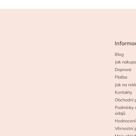
Z
á
p
a
t
Informa
í
Blog
Jak nakupo
Doprava
Platba
Jak na rek
Kontakty
Obchodní 
Podmínky 
údajů
Hodnocení
Věrnostní 
Moje obje