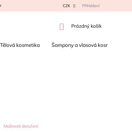
K NA REKLAMACI
KONTAKTY
CZK
OBCHODNÍ PODMÍNKY
Přihlášení
P
NÁKUPNÍ
Prázdný košík
KOŠÍK
Tělová kosmetika
Šampony a vlasová kosmetika
Možnosti doručení