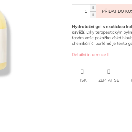
PŘIDAT DO KO
Hydratační gel s exotickou k
osvěží
. Díky terapeutickým byl
řasám vaše pokožka získá hloub
chemikálií či parfémů je tento gel
Detailní informace
TISK
ZEPTAT SE