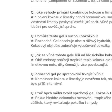
Limonene (Component of Essential Oils), Linalool (
Q: Jaké výhody přináší kombinace kokosu a lim
A:
Spojení kokosu a limetky nabízí harmonickou smě
vlastnosti limetky poskytují osvěžující pocit. Vůně 
ideální pro osvěžující sprchu.
Q: Pomůže tento gel s suchou pokožkou?
A:
Rozhodně! Gel obsahuje aloe a růžový hydrolát, 
Kokosový olej dále zabraňuje vysušování pokožky.
Q: Jak se vůně tohoto gelu liší od klasického k
A:
Obě varianty nabízejí tropické teplo kokosu, ale
limetkovou notu, díky čemuž je více povzbuzující.
Q: Zanechá gel po sprchování trvající vůni?
A:
Kombinace kokosu a limetky je navržena tak, ab
byla příliš intenzivní.
Q: Proč bych měl/a zvolit sprchový gel Kokos & 
A:
Pokud hledáte dokonalou rovnováhu tropického tep
zážitek, který revitalizuje pokožku i smysly