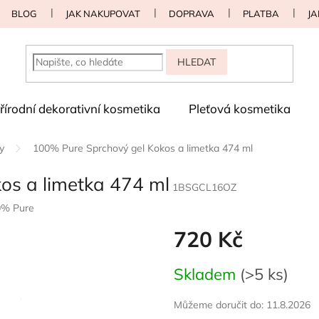
BLOG
JAK NAKUPOVAT
DOPRAVA
PLATBA
JA
HLEDAT
řírodní dekorativní kosmetika
Pleťová kosmetika
y
100% Pure Sprchový gel Kokos a limetka 474 ml
os a limetka 474 ml
1BSGCL16OZ
0% Pure
720 Kč
Měrná
Skladem
(>5 ks)
cena:
Můžeme doručit do:
11.8.2026