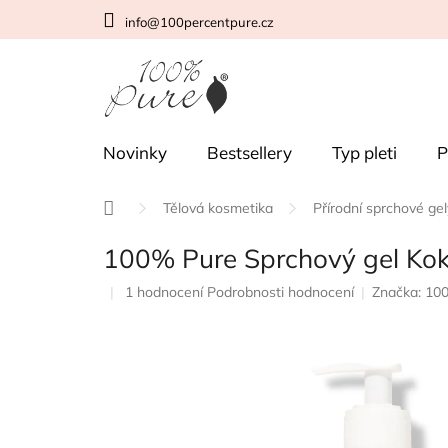
Přejít
info@100percentpure.cz
na
obsah
Novinky
Bestsellery
Typ pleti
P
Domů
Tělová kosmetika
Přírodní sprchové gel
100% Pure Sprchový gel Kok
Průměrné
1 hodnocení
Podrobnosti hodnocení
Značka:
10
hodnocení
produktu
je
5,0
z
5
hvězdiček.