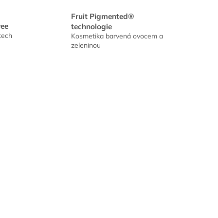
Fruit Pigmented®
ree
technologie
tech
Kosmetika barvená ovocem a
zeleninou