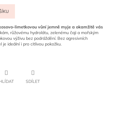
ŠÍKU
okosovo-limetkovou vůní jemně myje a okamžitě vás
inkám, růžovému hydrolátu, zelenému čaji a mořským
kovou výživu bez podráždění. Bez agresivních
 je ideální i pro citlivou pokožku.
HLÍDAT
SDÍLET