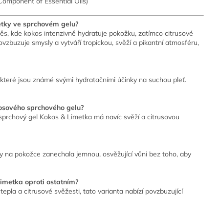
Component of Essential Oils)
etky ve sprchovém gelu?
s, kde kokos intenzivně hydratuje pokožku, zatímco citrusové
povzbuzuje smysly a vytváří tropickou, svěží a pikantní atmosféru,
které jsou známé svými hydratačními účinky na suchou pleť.
okosového sprchového gelu?
 sprchový gel Kokos & Limetka má navíc svěží a citrusovou
y na pokožce zanechala jemnou, osvěžující vůni bez toho, aby
Limetka oproti ostatním?
la a citrusové svěžesti, tato varianta nabízí povzbuzující