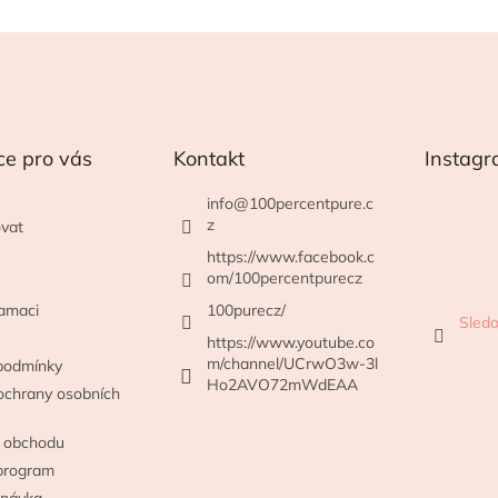
ce pro vás
Kontakt
Instag
info
@
100percentpure.c
z
vat
https://www.facebook.c
om/100percentpurecz
lamaci
100purecz/
Sledo
https://www.youtube.co
m/channel/UCrwO3w-3l
podmínky
Ho2AVO72mWdEAA
ochrany osobních
 obchodu
program
dnávka