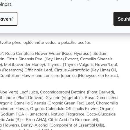
lnost.
a mořské řasy dodají pokožce výživné látky. Neobsahuje žádné
my ani žádné jiné toxické látky, které mohou způsobit podráždění
avení
Souh
vořte pěnu, opláchněte vodou a pokožku osušte.
ce*, Rosa Centifolia Flower Water (Rose Hydrosol), Sodium
n, Citrus Sinensis Peel (Key Lime) Extract, Camellia Sinensis
), Mel (Lavender Honey), Thymus (Thyme) Vulgaris Flower/Leaf,
osemary) Officinalis Leaf, Cirtrus Aurantifolia (Key Lime) Oil,
 Caprifolium Flower and Lonicera Japonica (Honeysuckle) Extract,
loe Vera) Leaf Juice, Cocamidopropyl Betaine (Plant Derived),
ethionate (Plant Derived), Glycerin (Vegetable), Rosa Damascena
, Organic Camellia Sinensis (Organic Green Tea) Leaf, Chamomilla
ineum Flower, Organic Calendula Officinalis Flower, Organic
, Sodium PCA (Humectant), Natural Fragrance, Coco-Glucoside
ytic Acid (Rice Bran AHA), Citric Acid (To Balance pH),
a Flowers), Benzyl Alcohol (Component of Essential Oils),