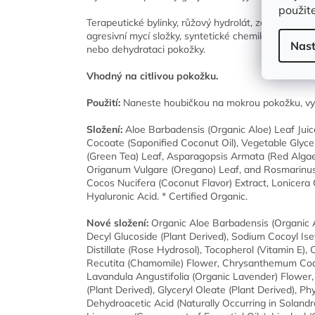
použite
Terapeutické bylinky, růžový hydrolát, zelený čaj 
agresivní mycí složky, syntetické chemikálie, parfé
Nast
nebo dehydrataci pokožky.
Vhodný na citlivou pokožku.
Použití:
Naneste houbičkou na mokrou pokožku, vyt
Složení:
Aloe Barbadensis (Organic Aloe) Leaf Jui
Cocoate (Saponified Coconut Oil), Vegetable Glyceri
(Green Tea) Leaf, Asparagopsis Armata (Red Algae
Origanum Vulgare (Oregano) Leaf, and Rosmarinus (R
Cocos Nucifera (Coconut Flavor) Extract, Lonicera
Hyaluronic Acid. * Certified Organic.
Nové složení:
Organic Aloe Barbadensis (Organic A
Decyl Glucoside (Plant Derived), Sodium Cocoyl Is
Distillate (Rose Hydrosol), Tocopherol (Vitamin E)
Recutita (Chamomile) Flower, Chrysanthemum Cocc
Lavandula Angustifolia (Organic Lavender) Flower
(Plant Derived), Glyceryl Oleate (Plant Derived), Ph
Dehydroacetic Acid (Naturally Occurring in Solandr