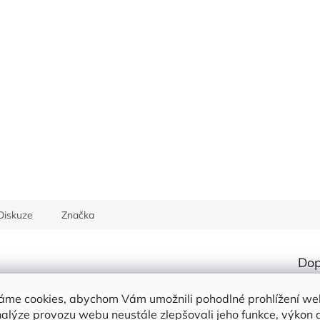
Diskuze
Značka
Dop
vůní.
Kate
áme cookies, abychom Vám umožnili pohodlné prohlížení we
EAN
nalýze provozu webu neustále zlepšovali jeho funkce, výkon 
ožku.