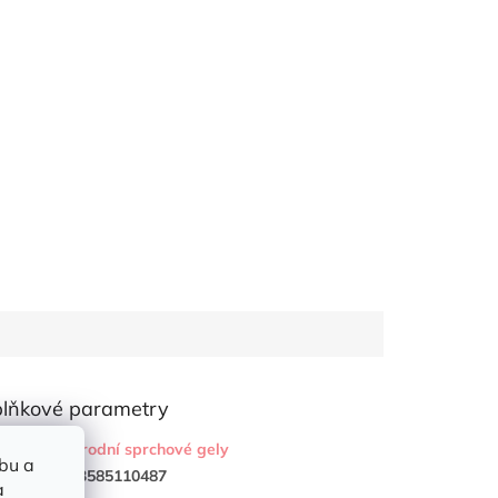
lňkové parametry
gorie
:
Přírodní sprchové gely
bu a
:
843585110487
a