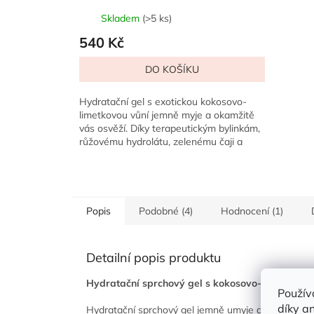
Skladem
(>5 ks)
540 Kč
DO KOŠÍKU
Hydratační gel s exotickou kokosovo-
limetkovou vůní jemně myje a okamžitě
vás osvěží. Díky terapeutickým bylinkám,
růžovému hydrolátu, zelenému čaji a
mořským řasám vaše...
Popis
Podobné (4)
Hodnocení (1)
Detailní popis produktu
Hydratační sprchový gel s kokosovo-limetkovou 
Použív
díky a
Hydratační sprchový gel jemně umyje a osvěží pok