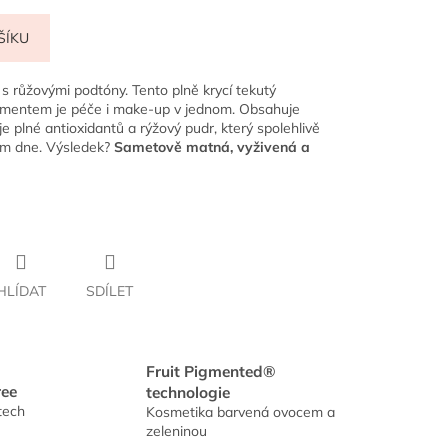
ŠÍKU
 s růžovými podtóny. Tento plně krycí tekutý
mentem je péče i make-up v jednom. Obsahuje
je plné antioxidantů a rýžový pudr, který spolehlivě
em dne. Výsledek?
Sametově matná, vyživená a
HLÍDAT
SDÍLET
Fruit Pigmented®
ree
technologie
tech
Kosmetika barvená ovocem a
zeleninou