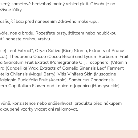
irozený, sametově hedvábný matný vzhled pleti. Obsahuje na
živné látky.
ozjasňující bázi před nanesením Zdravého make-upu.
ře, nos a bradu. Rozetřete prsty, štětcem nebo houbičkou
ytí, naneste druhou vrstvu.
e) Leaf Extract*, Oryza Sativa (Rice) Starch, Extracts of Prunus
pricot), Theobroma Cacao (Cocoa Bean) and Lycium Barbarum Fruit
ica Granatum Fruit Extract (Pomegranate Oil), Tocopherol (Vitamin
ra (Candelilla) Wax, Extracts of Camelia Sinensis Leaf Ferment
telia Chilensis (Maqui Berry), Vitis Vinifera Skin (Muscadine
lpighia Punicifolia Fruit (Acerola), Sambucus Canadensis
nicera Caprifolium Flower and Lonicera Japonica (Honeysuckle)
u, vůně, konzistence nebo snášenlivosti produktu před nákupem
zakoupené vzorky vracet ani reklamovat.