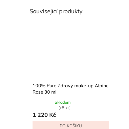
Související produkty
100% Pure Zdravý make-up Alpine
Rose 30 ml
Skladem
Průměrné
(>5 ks)
hodnocení
1 220 Kč
produktu
je
DO KOŠÍKU