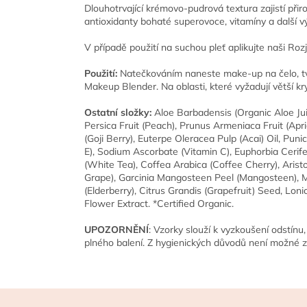
Dlouhotrvající krémovo-pudrová textura zajistí př
antioxidanty bohaté superovoce, vitamíny a další vý
V případě použití na suchou pleť aplikujte naši R
Použití:
Natečkováním naneste make-up na čelo, tvá
Makeup Blender. Na oblasti, které vyžadují větší kr
Ostatní složky:
Aloe Barbadensis (Organic Aloe Juic
Persica Fruit (Peach), Prunus Armeniaca Fruit (A
(Goji Berry), Euterpe Oleracea Pulp (Acai) Oil, Pun
E), Sodium Ascorbate (Vitamin C), Euphorbia Cerife
(White Tea), Coffea Arabica (Coffee Cherry), Aristo
Grape), Garcinia Mangosteen Peel (Mangosteen), Ma
(Elderberry), Citrus Grandis (Grapefruit) Seed, Lo
Flower Extract. *Certified Organic.
UPOZORNĚNÍ
: Vzorky slouží k vyzkoušení odstín
plného balení. Z hygienických důvodů není možné 
Z