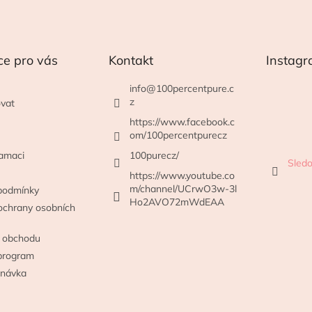
ce pro vás
Kontakt
Instag
info
@
100percentpure.c
z
vat
https://www.facebook.c
om/100percentpurecz
lamaci
100purecz/
Sledo
https://www.youtube.co
m/channel/UCrwO3w-3l
podmínky
Ho2AVO72mWdEAA
ochrany osobních
 obchodu
program
dnávka