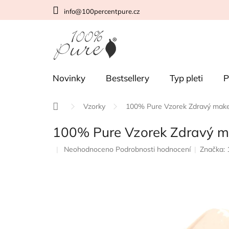
Přejít
info@100percentpure.cz
na
obsah
Novinky
Bestsellery
Typ pleti
P
Domů
Vzorky
100% Pure Vzorek Zdravý make
100% Pure Vzorek Zdravý m
Průměrné
Neohodnoceno
Podrobnosti hodnocení
Značka:
hodnocení
produktu
je
0,0
z
5
hvězdiček.