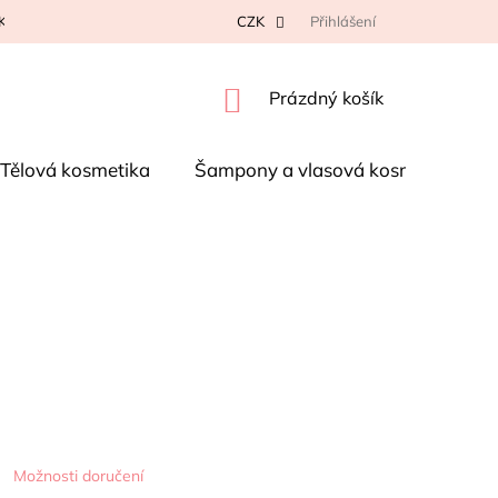
K NA REKLAMACI
KONTAKTY
CZK
OBCHODNÍ PODMÍNKY
Přihlášení
P
NÁKUPNÍ
Prázdný košík
KOŠÍK
Tělová kosmetika
Šampony a vlasová kosmetika
Možnosti doručení