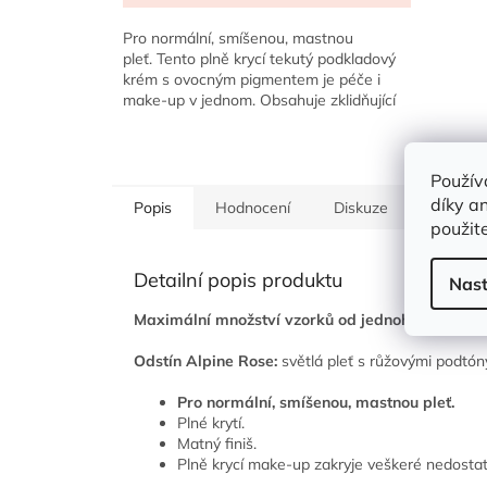
5,0
z
Pro normální, smíšenou, mastnou
5
pleť. Tento plně krycí tekutý podkladový
hvězdiček.
krém s ovocným pigmentem je péče i
make-up v jednom. Obsahuje zklidňující
aloe, superovocné oleje...
Použív
díky a
Popis
Hodnocení
Diskuze
Značka
použite
Detailní popis produktu
Nast
Maximální množství vzorků od jednoho druhu v j
Odstín Alpine Rose:
světlá pleť s růžovými podtón
Pro normální, smíšenou, mastnou pleť.
Plné krytí.
Matný finiš.
Plně krycí make-up zakryje veškeré nedostatk