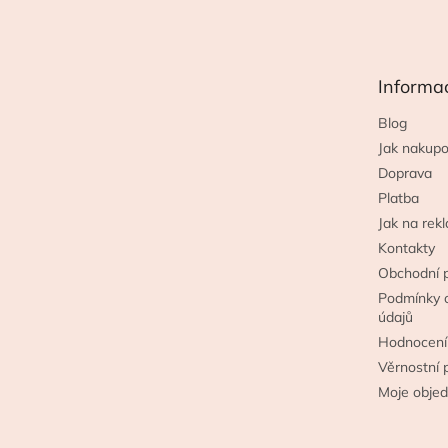
á
p
a
t
Informa
í
Blog
Jak nakupo
Doprava
Platba
Jak na rek
Kontakty
Obchodní 
Podmínky 
údajů
Hodnocení
Věrnostní 
Moje obje