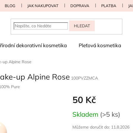
BLOG
JAK NAKUPOVAT
DOPRAVA
PLATBA
JA
HLEDAT
řírodní dekorativní kosmetika
Pleťová kosmetika
-up Alpine Rose
ake-up Alpine Rose
100PVZZMCA
100% Pure
50 Kč
Měrná
Skladem
(>5 ks)
cena:
Můžeme doručit do:
11.8.2026