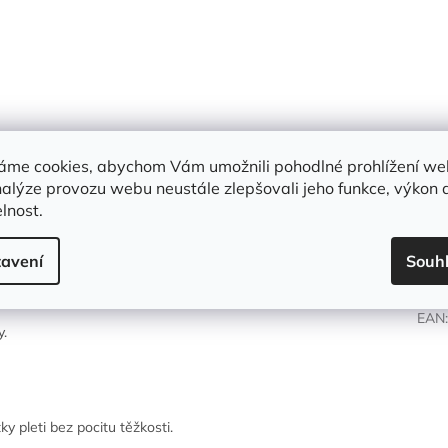
áme cookies, abychom Vám umožnili pohodlné prohlížení we
nalýze provozu webu neustále zlepšovali jeho funkce, výkon 
lnost.
Dop
avení
Souh
edné objednávce jsou 2 ks!
Kate
EAN
y.
y pleti bez pocitu těžkosti.