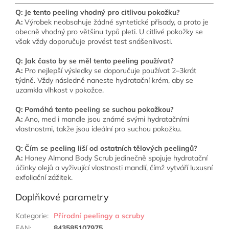
Q: Je tento peeling vhodný pro citlivou pokožku?
A:
Výrobek neobsahuje žádné syntetické přísady, a proto je
obecně vhodný pro většinu typů pleti. U citlivé pokožky se
však vždy doporučuje provést test snášenlivosti.
Q: Jak často by se měl tento peeling používat?
A:
Pro nejlepší výsledky se doporučuje používat 2–3krát
týdně. Vždy následně naneste hydratační krém, aby se
uzamkla vlhkost v pokožce.
Q: Pomáhá tento peeling se suchou pokožkou?
A:
Ano, med i mandle jsou známé svými hydratačními
vlastnostmi, takže jsou ideální pro suchou pokožku.
Q: Čím se peeling liší od ostatních tělových peelingů?
A:
Honey Almond Body Scrub jedinečně spojuje hydratační
účinky olejů a vyživující vlastnosti mandlí, čímž vytváří luxusní
exfoliační zážitek.
Doplňkové parametry
Kategorie
:
Přírodní peelingy a scruby
EAN
:
843585107975