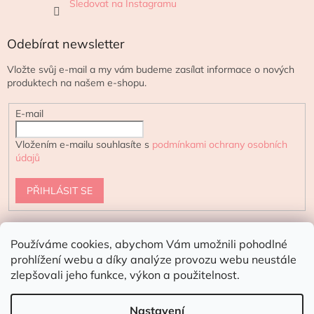
Sledovat na Instagramu
Odebírat newsletter
Vložte svůj e-mail a my vám budeme zasílat informace o nových
produktech na našem e-shopu.
E-mail
Vložením e-mailu souhlasíte s
podmínkami ochrany osobních
údajů
PŘIHLÁSIT SE
Používáme cookies, abychom Vám umožnili pohodlné
urtekram.cz
ecoteeno.cz - eshop s přírodní kosmetikou
prohlížení webu a díky analýze provozu webu neustále
zlepšovali jeho funkce, výkon a použitelnost.
Doporučení pro letní dny:
V horkých
dnech doporučujeme doručení kurýrem
Nastavení
Vytvořil Shoptet