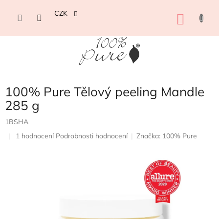
Přejít
na
CZK
NÁKU
obsah
KOŠÍK
100% Pure Tělový peeling Mandle
285 g
1BSHA
Průměrné
1 hodnocení
Podrobnosti hodnocení
Značka:
100% Pure
hodnocení
produktu
je
5,0
z
5
hvězdiček.