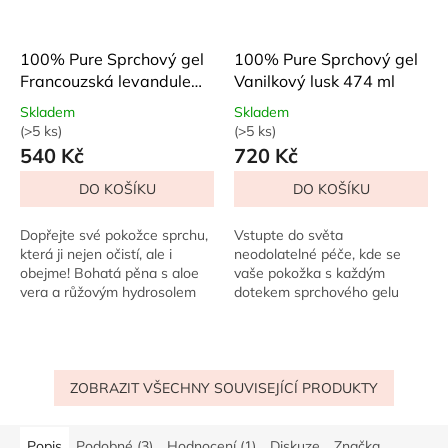
100% Pure Sprchový gel
100% Pure Sprchový gel
Francouzská levandule
Vanilkový lusk 474 ml
236 ml
Skladem
Skladem
(>5 ks)
(>5 ks)
Průměrné
Průměrné
540 Kč
720 Kč
hodnocení
hodnocení
produktu
produktu
DO KOŠÍKU
DO KOŠÍKU
je
je
5,0
5,0
z
z
Dopřejte své pokožce sprchu,
Vstupte do světa
5
5
která ji nejen očistí, ale i
neodolatelné péče, kde se
hvězdiček.
hvězdiček.
obejme! Bohatá pěna s aloe
vaše pokožka s každým
vera a růžovým hydrosolem
dotekem sprchového gelu
ji dodá...
zahalí do jemné,...
ZOBRAZIT VŠECHNY SOUVISEJÍCÍ PRODUKTY
Popis
Podobné (3)
Hodnocení (1)
Diskuze
Značka