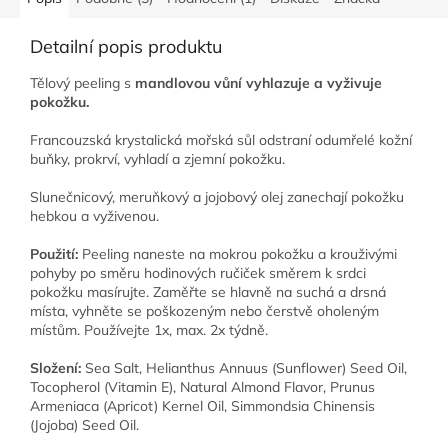
Detailní popis produktu
Tělový peeling s
mandlovou vůní vyhlazuje a vyživuje
pokožku.
Francouzská krystalická mořská sůl odstraní odumřelé kožní
buňky, prokrví, vyhladí a zjemní pokožku.
Slunečnicový, meruňkový a jojobový olej zanechají pokožku
hebkou a vyživenou.
Použití:
Peeling naneste na mokrou pokožku a krouživými
pohyby po směru hodinových ručiček směrem k srdci
pokožku masírujte. Zaměřte se hlavně na suchá a drsná
místa, vyhněte se poškozeným nebo čerstvě oholeným
místům. Používejte 1x, max. 2x týdně.
Složení:
Sea Salt, Helianthus Annuus (Sunflower) Seed Oil,
Tocopherol (Vitamin E), Natural Almond Flavor, Prunus
Armeniaca (Apricot) Kernel Oil, Simmondsia Chinensis
(Jojoba) Seed Oil.